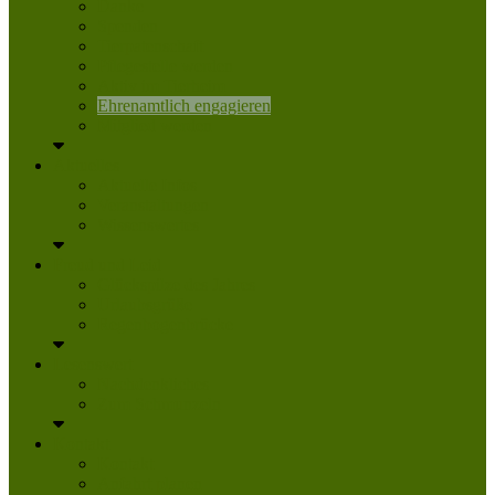
Danke
Spenden
Tierpatenschaft
Pflegestelle werden
Aktiv im Tierheim
Ehrenamtlich engagieren
Mitglied werden
Aktuelles
Aktuelle Infos
Veranstaltungen
Wissenswertes
Freud und Leid
Glückspilze des Jahres
Urlaubsgrüße
Regenbogenbrücke
Lesenswert
Nachdenkliches
Zum Schmunzeln
Kontakt
Kontakt
Anfahrt planen