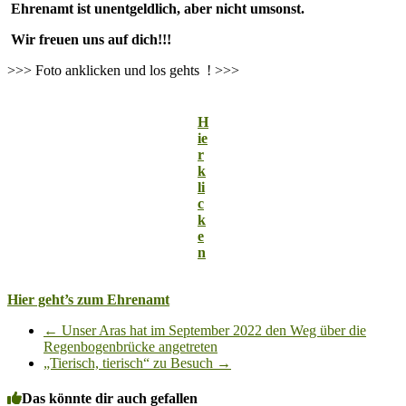
Ehrenamt ist unentgeldlich, aber nicht umsonst.
Wir freuen uns auf dich!!!
>>> Foto anklicken und los gehts
! >>>
H
ie
r
k
li
c
k
e
n
Hier geht’s zum Ehrenamt
←
Unser Aras hat im September 2022 den Weg über die
Regenbogenbrücke angetreten
„Tierisch, tierisch“ zu Besuch
→
Das könnte dir auch gefallen