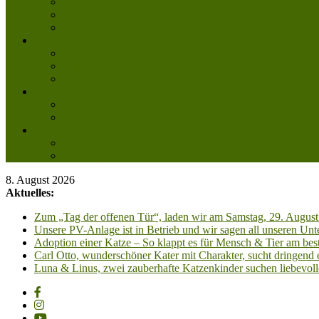
Aktuelle Infos
Veranstaltungen
Wissenswertes
Freud und Leid
Glückspilze des Jahres
Urlaubsgrüße
Regenbogenbrücke
Lesenswert
Nachdenkliches
Zum Schmunzeln
Kontakt
Kontakt
Anfahrt planen
8. August 2026
Aktuelles:
Zum „Tag der offenen Tür“, laden wir am Samstag, 29. August 
Unsere PV-Anlage ist in Betrieb und wir sagen all unseren 
Adoption einer Katze – So klappt es für Mensch & Tier am best
Carl Otto, wunderschöner Kater mit Charakter, sucht dringend
Luna & Linus, zwei zauberhafte Katzenkinder suchen liebevoll