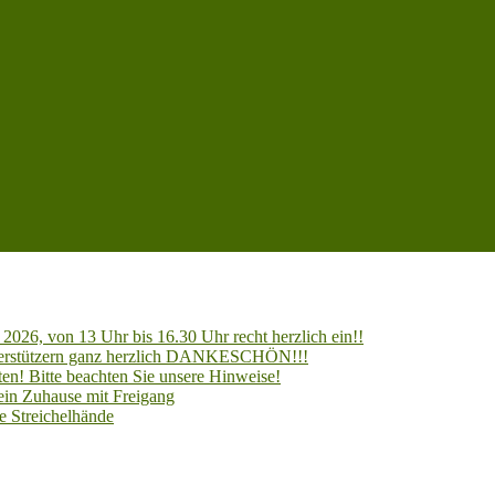
2026, von 13 Uhr bis 16.30 Uhr recht herzlich ein!!
Unterstützern ganz herzlich DANKESCHÖN!!!
en! Bitte beachten Sie unsere Hinweise!
 ein Zuhause mit Freigang
e Streichelhände