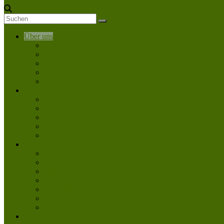
springen
Über uns
Unser Tierheim
Tierschutzverein
Vermittlungsablauf
Öffnungszeiten
Mitglied werden
Tiere
Hunde
Katzen
Besondere Fellchen
Weitere Tiere
Vermittlungsablauf
Helfen & Mitmachen
Danke
Spenden
Tierpatenschaft
Pflegestelle werden
Aktiv im Tierheim
Ehrenamtlich engagieren
Mitglied werden
Aktuelles