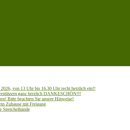
2026, von 13 Uhr bis 16.30 Uhr recht herzlich ein!!
Unterstützern ganz herzlich DANKESCHÖN!!!
en! Bitte beachten Sie unsere Hinweise!
 ein Zuhause mit Freigang
e Streichelhände