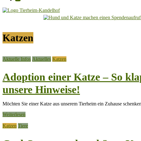
Tierheim
Kandelhof
Katzen
Hoffnung
für
Tiere
Aktuelle Infos
Aktuelles
Katzen
Adoption einer Katze – So kla
unsere Hinweise!
Möchten Sie einer Katze aus unserem Tierheim ein Zuhause schenken
Weiterlesen
Katzen
Tiere