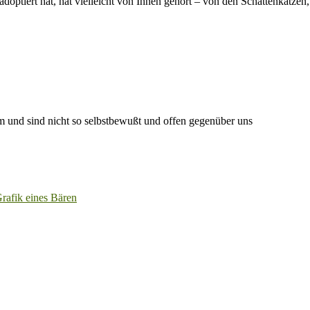
optiert hat, hat vielleicht von Ihnen gehört – von den Schattenkatzen,
 und sind nicht so selbstbewußt und offen gegenüber uns