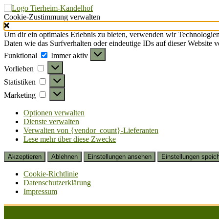
Cookie-Zustimmung verwalten
Um dir ein optimales Erlebnis zu bieten, verwenden wir Technologie
Daten wie das Surfverhalten oder eindeutige IDs auf dieser Website 
Funktional
Funktional
Immer aktiv
Vorlieben
Vorlieben
Statistiken
Statistiken
Marketing
Marketing
Optionen verwalten
Dienste verwalten
Verwalten von {vendor_count}-Lieferanten
Lese mehr über diese Zwecke
Akzeptieren
Ablehnen
Einstellungen ansehen
Einstellungen speic
Cookie-Richtlinie
Datenschutzerklärung
Impressum
Zum
Inhalt