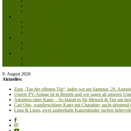
Aktuelle Infos
Veranstaltungen
Wissenswertes
Freud und Leid
Glückspilze des Jahres
Urlaubsgrüße
Regenbogenbrücke
Lesenswert
Nachdenkliches
Zum Schmunzeln
Kontakt
Kontakt
Anfahrt planen
9. August 2026
Aktuelles:
Zum „Tag der offenen Tür“, laden wir am Samstag, 29. August 
Unsere PV-Anlage ist in Betrieb und wir sagen all unseren 
Adoption einer Katze – So klappt es für Mensch & Tier am best
Carl Otto, wunderschöner Kater mit Charakter, sucht dringend
Luna & Linus, zwei zauberhafte Katzenkinder suchen liebevoll