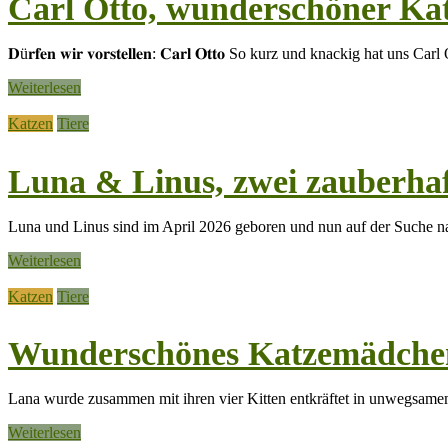
Carl Otto, wunderschöner Kat
𝐃ü𝐫𝐟𝐞𝐧 𝐰𝐢𝐫 𝐯𝐨𝐫𝐬𝐭𝐞𝐥𝐥𝐞𝐧: 𝐂𝐚𝐫𝐥 𝐎𝐭𝐭𝐨 So kurz und knackig
Weiterlesen
Katzen
Tiere
Luna & Linus, zwei zauberhaf
Luna und Linus sind im April 2026 geboren und nun auf der Suche nac
Weiterlesen
Katzen
Tiere
Wunderschönes Katzemädchen
Lana wurde zusammen mit ihren vier Kitten entkräftet in unwegsame
Weiterlesen