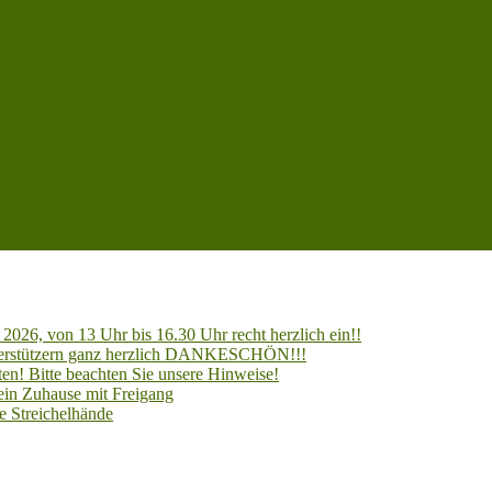
2026, von 13 Uhr bis 16.30 Uhr recht herzlich ein!!
Unterstützern ganz herzlich DANKESCHÖN!!!
en! Bitte beachten Sie unsere Hinweise!
 ein Zuhause mit Freigang
e Streichelhände