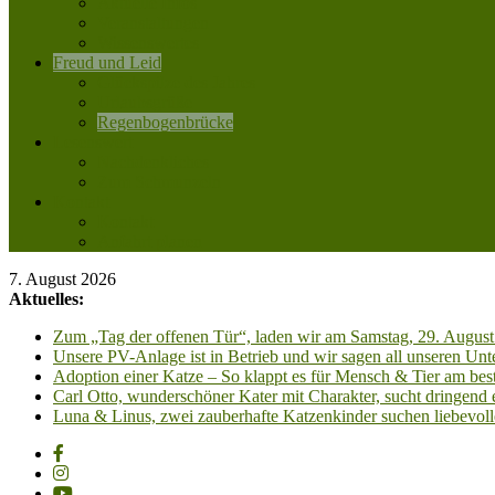
Aktuelle Infos
Veranstaltungen
Wissenswertes
Freud und Leid
Glückspilze des Jahres
Urlaubsgrüße
Regenbogenbrücke
Lesenswert
Nachdenkliches
Zum Schmunzeln
Kontakt
Kontakt
Anfahrt planen
7. August 2026
Aktuelles:
Zum „Tag der offenen Tür“, laden wir am Samstag, 29. August 
Unsere PV-Anlage ist in Betrieb und wir sagen all unseren 
Adoption einer Katze – So klappt es für Mensch & Tier am best
Carl Otto, wunderschöner Kater mit Charakter, sucht dringend
Luna & Linus, zwei zauberhafte Katzenkinder suchen liebevoll