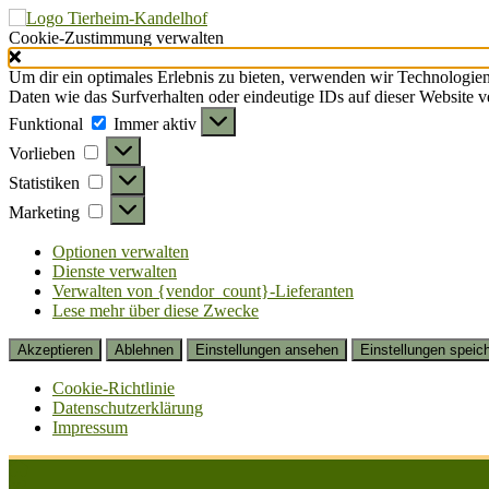
Cookie-Zustimmung verwalten
Um dir ein optimales Erlebnis zu bieten, verwenden wir Technologie
Daten wie das Surfverhalten oder eindeutige IDs auf dieser Website 
Funktional
Funktional
Immer aktiv
Vorlieben
Vorlieben
Statistiken
Statistiken
Marketing
Marketing
Optionen verwalten
Dienste verwalten
Verwalten von {vendor_count}-Lieferanten
Lese mehr über diese Zwecke
Akzeptieren
Ablehnen
Einstellungen ansehen
Einstellungen speic
Cookie-Richtlinie
Datenschutzerklärung
Impressum
Zum
Inhalt