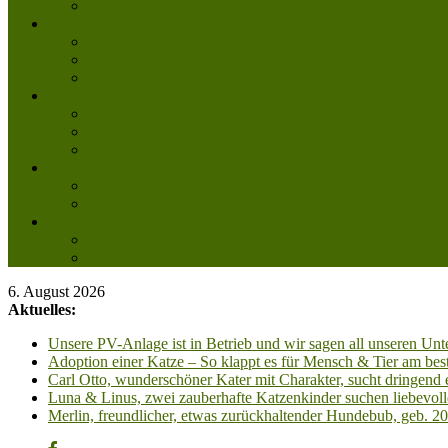
Mitglied werden
Aktuelles
Aktuelle Infos
Veranstaltungen
Wissenswertes
Freud und Leid
Glückspilze des Jahres
Urlaubsgrüße
Regenbogenbrücke
Lesenswert
Nachdenkliches
Zum Schmunzeln
Kontakt
Kontakt
Anfahrt planen
6. August 2026
Aktuelles:
Unsere PV-Anlage ist in Betrieb und wir sagen all unseren 
Adoption einer Katze – So klappt es für Mensch & Tier am best
Carl Otto, wunderschöner Kater mit Charakter, sucht dringend
Luna & Linus, zwei zauberhafte Katzenkinder suchen liebevoll
Merlin, freundlicher, etwas zurückhaltender Hundebub, geb. 2