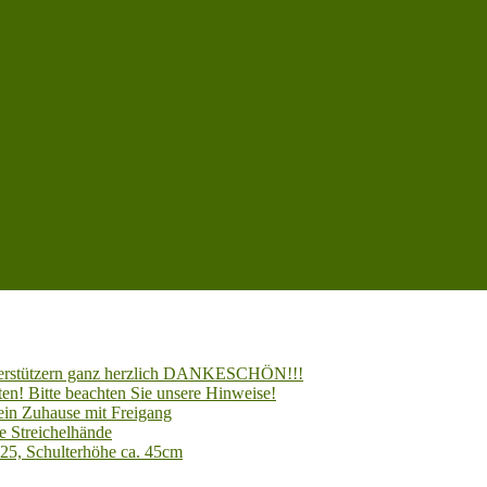
Unterstützern ganz herzlich DANKESCHÖN!!!
en! Bitte beachten Sie unsere Hinweise!
 ein Zuhause mit Freigang
e Streichelhände
025, Schulterhöhe ca. 45cm