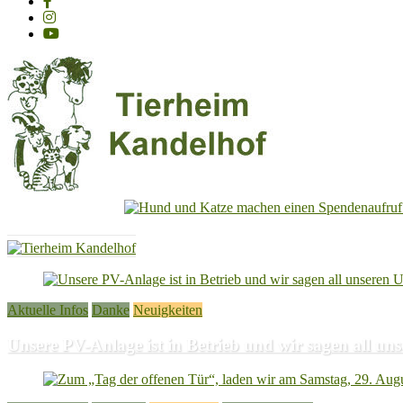
Tierheim
Kandelhof
Hoffnung
Aktuelle Infos
Danke
Neuigkeiten
für
Tiere
Unsere PV-Anlage ist in Betrieb und wir sagen all 