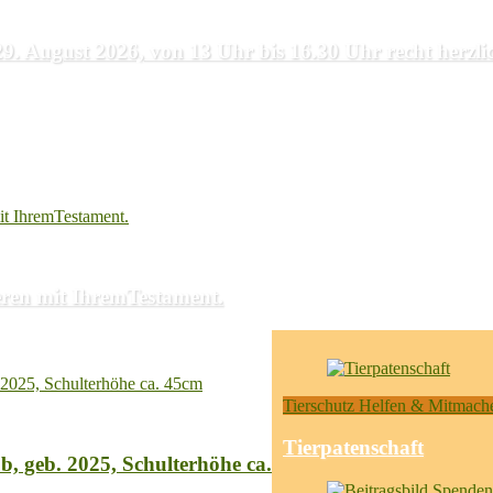
. August 2026, von 13 Uhr bis 16.30 Uhr recht herzlic
ieren mit IhremTestament.
Tierschutz Helfen & Mitmach
Tierpatenschaft
b, geb. 2025, Schulterhöhe ca.