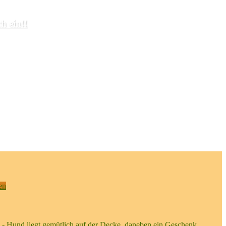
h ein!!
en