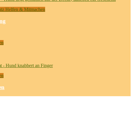
utz Helfen & Mitmachen
ung
en
en
en