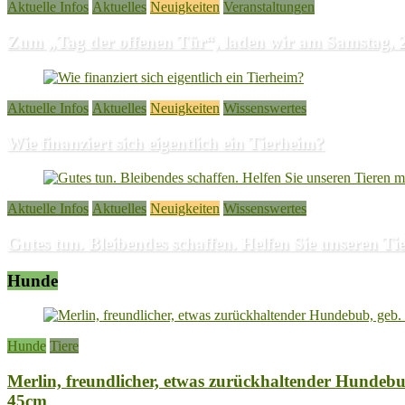
Aktuelle Infos
Aktuelles
Neuigkeiten
Veranstaltungen
Zum „Tag der offenen Tür“, laden wir am Samstag, 29
Aktuelle Infos
Aktuelles
Neuigkeiten
Wissenswertes
Wie finanziert sich eigentlich ein Tierheim?
Aktuelle Infos
Aktuelles
Neuigkeiten
Wissenswertes
Gutes tun. Bleibendes schaffen. Helfen Sie unseren T
Hunde
Hunde
Tiere
Merlin, freundlicher, etwas zurückhaltender Hundebu
45cm