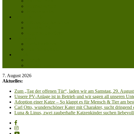
Aktuelle Infos
Veranstaltungen
Wissenswertes
Freud und Leid
Glückspilze des Jahres
Urlaubsgrüße
Regenbogenbrücke
Lesenswert
Nachdenkliches
Zum Schmunzeln
Kontakt
Kontakt
Anfahrt planen
7. August 2026
Aktuelles:
Zum „Tag der offenen Tür“, laden wir am Samstag, 29. August 
Unsere PV-Anlage ist in Betrieb und wir sagen all unseren 
Adoption einer Katze – So klappt es für Mensch & Tier am best
Carl Otto, wunderschöner Kater mit Charakter, sucht dringend
Luna & Linus, zwei zauberhafte Katzenkinder suchen liebevoll