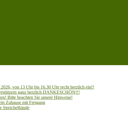
2026, von 13 Uhr bis 16.30 Uhr recht herzlich ein!!
Unterstützern ganz herzlich DANKESCHÖN!!!
en! Bitte beachten Sie unsere Hinweise!
 ein Zuhause mit Freigang
e Streichelhände