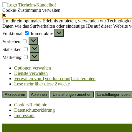
Cookie-Zustimmung verwalten
Um dir ein optimales Erlebnis zu bieten, verwenden wir Technologie
Daten wie das Surfverhalten oder eindeutige IDs auf dieser Website 
Funktional
Funktional
Immer aktiv
Vorlieben
Vorlieben
Statistiken
Statistiken
Marketing
Marketing
Optionen verwalten
Dienste verwalten
Verwalten von {vendor_count}-Lieferanten
Lese mehr über diese Zwecke
Akzeptieren
Ablehnen
Einstellungen ansehen
Einstellungen speic
Cookie-Richtlinie
Datenschutzerklärung
Impressum
Zum
Inhalt