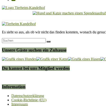
Tierheim
Kandelhof
Hoffnung
Es sieht so aus, als ob wir nicht das finden konnten, wonach du gesuc
für
Tiere
Unsere Gäste suchen ein Zuhause
Du kannst bei uns Mitglied werden
Information
Datenschutzerklärung
Cookie-Richtlinie (EU)
Impressum