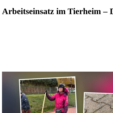
Hoffnung
für
Arbeitseinsatz im Tierheim – 
Tiere