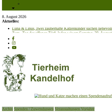
Anfahrt planen
8. August 2026
Aktuelles:
Luna & Linus, zwei zauberhafte Katzenkinder suchen liebevoll
Zum „Tag der offenen Tür“, laden wir am Samstag, 29. August 
Unsere PV-Anlage ist in Betrieb und wir sagen all unseren 
Adoption einer Katze – So klappt es für Mensch & Tier am best
Carl Otto, wunderschöner Kater mit Charakter, sucht dringend
Tierheim
Kandelhof
Archiv
Spenden / Zuwendungen
Veranstaltungen Vorjahre