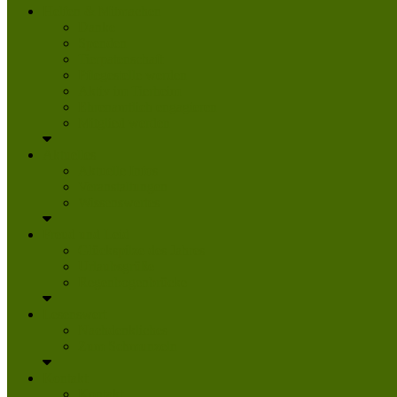
Helfen & Mitmachen
Danke
Spenden
Tierpatenschaft
Pflegestelle werden
Aktiv im Tierheim
Ehrenamtlich engagieren
Mitglied werden
Aktuelles
Aktuelle Infos
Veranstaltungen
Wissenswertes
Freud und Leid
Glückspilze des Jahres
Urlaubsgrüße
Regenbogenbrücke
Lesenswert
Nachdenkliches
Zum Schmunzeln
Kontakt
Kontakt