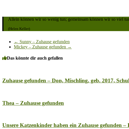
Allein können wir so wenig tun; gemeinsam können wir so viel tu
(Helen Keller)
←
Sunny – Zuhause gefunden
Mickey – Zuhause gefunden
→
Das könnte dir auch gefallen
Zuhause gefunden – Don, Mischling, geb. 2017, Schu
Thea – Zuhause gefunden
Unsere Katzenkinder haben ein Zuhause gefunden – 