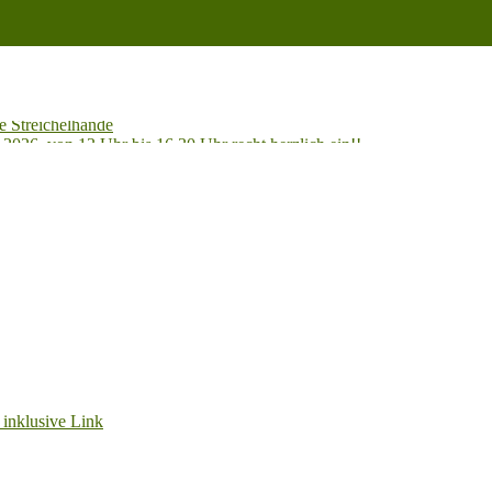
e Streichelhände
2026, von 13 Uhr bis 16.30 Uhr recht herzlich ein!!
Unterstützern ganz herzlich DANKESCHÖN!!!
en! Bitte beachten Sie unsere Hinweise!
 ein Zuhause mit Freigang