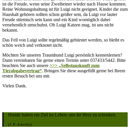
ist die Freude, wenn seine Zweibeiner wieder nach Hause kommen.
Reine Wohnungshaltung ist für Luigi nicht geeignet. Kinder die zum
Haushalt gehören sollten schon größer sein, da Luigi vor lauter
Freude stürmisch sein kann und ein Kind womöglich dabei
versehentlich umschubst. Ob Luigi Katzen mag, ist uns nicht
bekannt.
Das Fell von Luigi sollte regelmäßig gebürstet werden, so bleibt es
schön weich und verknotet nicht.
Möchten Sie unseren Traumhund Luigi persönlich kennenlernen?
Dann vereinbaren Sie gerne einen Termin unter 037433/5442. Bitte
beachten Sie auch unsere
>>> „Selbstauskunft zum
Tierabgabevertrag“
. Bringen Sie diese ausgefüllt gerne bei Ihrem
ersten Besuch bei uns mit.
Vielen Dank.
Hunde haben ein Ziel im Leben: uns ihr Herz zu schenken.
(J. R. Ackerley
)