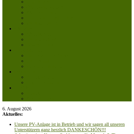
Tierpatenschaft
Pflegestelle werden
Aktiv im Tierheim
Ehrenamtlich engagieren
Mitglied werden
Aktuelles
Aktuelle Infos
Veranstaltungen
Wissenswertes
Freud und Leid
Glückspilze des Jahres
Urlaubsgrüße
Regenbogenbrücke
Lesenswert
Nachdenkliches
Zum Schmunzeln
Kontakt
Kontakt
Anfahrt planen
6. August 2026
Aktuelles:
Unsere PV-Anlage ist in Betrieb und wir sagen all unseren
Unterstützern ganz herzlich DANKESCHÖN!!!