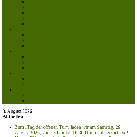
Tierpatenschaft
Pflegestelle werden
Aktiv im Tierheim
Ehrenamtlich engagieren
Mitglied werden
Aktuelles
Aktuelle Infos
Veranstaltungen
Wissenswertes
Freud und Leid
Glückspilze des Jahres
Urlaubsgrüße
Regenbogenbrücke
Lesenswert
Nachdenkliches
Zum Schmunzeln
Kontakt
Kontakt
Anfahrt planen
8. August 2026
Aktuelles:
Zum „Tag der offenen Tür“, laden wir am Samstag, 29.
August 2026, von 13 Uhr bis 16.30 Uhr recht herzlich ein!!