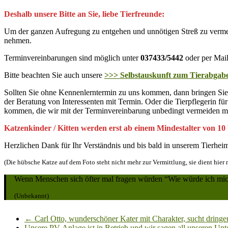
Deshalb unsere Bitte an Sie, liebe Tierfreunde:
Um der ganzen Aufregung zu entgehen und unnötigen Streß zu vermeid
nehmen.
Terminvereinbarungen sind möglich unter
037433/5442
oder per Mail
Bitte beachten Sie auch unsere
>>> Selbstauskunft zum Tierabgab
Sollten Sie ohne Kennenlerntermin zu uns kommen, dann bringen Sie b
der Beratung von Interessenten mit Termin. Oder die Tierpflegerin f
kommen, die wir mit der Terminvereinbarung unbedingt vermeiden m
Katzenkinder / Kitten werden erst ab einem Mindestalter von 10
Herzlichen Dank für Ihr Verständnis und bis bald in unserem Tierhei
(Die hübsche Katze auf dem Foto steht nicht mehr zur Vermittlung, sie dient hier n
Wenn Menschen sich öfter mal fragen würden “Wie würde ich mich
(Unbekannt)
←
Carl Otto, wunderschöner Kater mit Charakter, sucht dringe
Unsere PV-Anlage ist in Betrieb und wir sagen all unseren