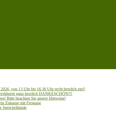
2026, von 13 Uhr bis 16.30 Uhr recht herzlich ein!!
Unterstützern ganz herzlich DANKESCHÖN!!!
en! Bitte beachten Sie unsere Hinweise!
 ein Zuhause mit Freigang
e Streichelhände