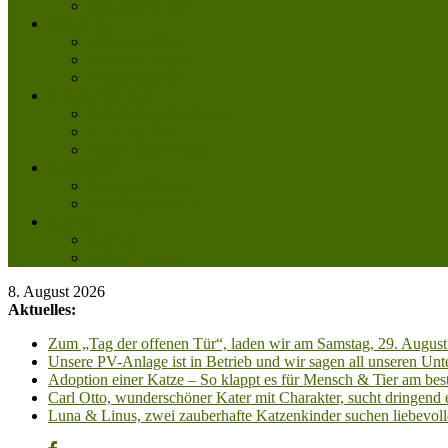
Mitglied werden
Aktuelles
Aktuelle Infos
Veranstaltungen
Wissenswertes
Freud und Leid
Glückspilze des Jahres
Urlaubsgrüße
Regenbogenbrücke
Lesenswert
Nachdenkliches
Zum Schmunzeln
Kontakt
Kontakt
Anfahrt planen
8. August 2026
Aktuelles:
Zum „Tag der offenen Tür“, laden wir am Samstag, 29. August 
Unsere PV-Anlage ist in Betrieb und wir sagen all unseren 
Adoption einer Katze – So klappt es für Mensch & Tier am best
Carl Otto, wunderschöner Kater mit Charakter, sucht dringend
Luna & Linus, zwei zauberhafte Katzenkinder suchen liebevoll