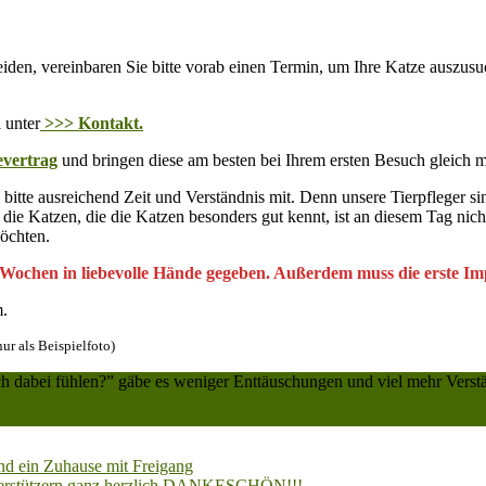
en, vereinbaren Sie bitte vorab einen Termin, um Ihre Katze auszusuc
 unter
>>> Kontakt.
evertrag
und bringen diese am besten bei Ihrem ersten Besuch gleich m
itte ausreichend Zeit und Verständnis mit. Denn unsere Tierpfleger si
ür die Katzen, die die Katzen besonders gut kennt, ist an diesem Tag 
öchten.
 Wochen in liebevolle Hände gegeben. Außerdem muss die erste Imp
m.
ur als Beispielfoto)
 dabei fühlen?” gäbe es weniger Enttäuschungen und viel mehr Verstä
nd ein Zuhause mit Freigang
 Unterstützern ganz herzlich DANKESCHÖN!!!
→