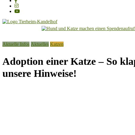
Tierheim
Kandelhof
Aktuelle Infos
Aktuelles
Katzen
Hoffnung
für
Adoption einer Katze – So kla
Tiere
unsere Hinweise!