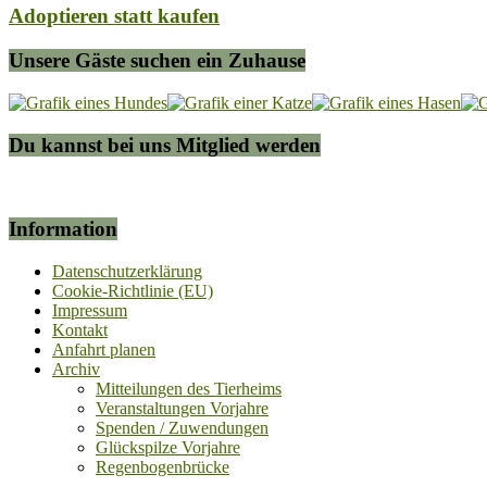
Adoptieren statt kaufen
Unsere Gäste suchen ein Zuhause
Du kannst bei uns Mitglied werden
Information
Datenschutzerklärung
Cookie-Richtlinie (EU)
Impressum
Kontakt
Anfahrt planen
Archiv
Mitteilungen des Tierheims
Veranstaltungen Vorjahre
Spenden / Zuwendungen
Glückspilze Vorjahre
Regenbogenbrücke