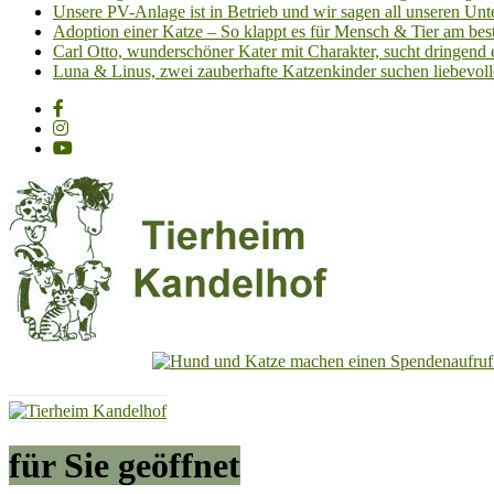
Unsere PV-Anlage ist in Betrieb und wir sagen all unseren 
Adoption einer Katze – So klappt es für Mensch & Tier am best
Carl Otto, wunderschöner Kater mit Charakter, sucht dringend
Luna & Linus, zwei zauberhafte Katzenkinder suchen liebevoll
Tierheim
Kandelhof
Hoffnung
für Sie geöffnet
für
Tiere