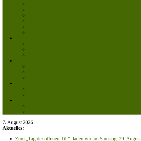
Spenden
Tierpatenschaft
Pflegestelle werden
Aktiv im Tierheim
Ehrenamtlich engagieren
Mitglied werden
Aktuelles
Aktuelle Infos
Veranstaltungen
Wissenswertes
Freud und Leid
Glückspilze des Jahres
Urlaubsgrüße
Regenbogenbrücke
Lesenswert
Nachdenkliches
Zum Schmunzeln
Kontakt
Kontakt
Anfahrt planen
7. August 2026
Aktuelles:
Zum „Tag der offenen Tür“, laden wir am Samstag, 29. August 