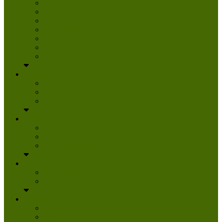
Danke
Spenden
Tierpatenschaft
Pflegestelle werden
Aktiv im Tierheim
Ehrenamtlich engagieren
Mitglied werden
Aktuelles
Aktuelle Infos
Veranstaltungen
Wissenswertes
Freud und Leid
Glückspilze des Jahres
Urlaubsgrüße
Regenbogenbrücke
Lesenswert
Nachdenkliches
Zum Schmunzeln
Kontakt
Kontakt
Anfahrt planen