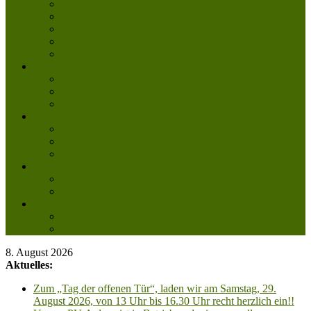
Tierpatenschaft
Pflegestelle werden
Aktiv im Tierheim
Ehrenamtlich engagieren
Mitglied werden
Aktuelles
Aktuelle Infos
Veranstaltungen
Wissenswertes
Freud und Leid
Glückspilze des Jahres
Urlaubsgrüße
Regenbogenbrücke
Lesenswert
Nachdenkliches
Zum Schmunzeln
Kontakt
Kontakt
Anfahrt planen
8. August 2026
Aktuelles:
Zum „Tag der offenen Tür“, laden wir am Samstag, 29.
August 2026, von 13 Uhr bis 16.30 Uhr recht herzlich ein!!