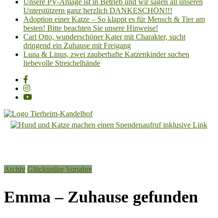
Unsere PV-Anlage ist in Betrieb und wir sagen all unseren
Unterstützern ganz herzlich DANKESCHÖN!!!
Adoption einer Katze – So klappt es für Mensch & Tier am
besten! Bitte beachten Sie unsere Hinweise!
Carl Otto, wunderschöner Kater mit Charakter, sucht
dringend ein Zuhause mit Freigang
Luna & Linus, zwei zauberhafte Katzenkinder suchen
liebevolle Streichelhände
Tierheim
Kandelhof
Hoffnung
Archiv
Glückspilze Vorjahre
für
Tiere
Emma – Zuhause gefunden