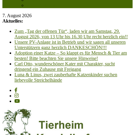
Anfahrt planen
7. August 2026
Aktuelles:
Zum „Tag der offenen Tür“, laden wir am Samstag, 29.
August 2026, von 13 Uhr bis 16.30 Uhr recht herzlich ein!!
Unsere PV-Anlage ist in Betrieb und wir sagen all unseren
Unterstützern ganz herzlich DANKESCHÖN!!!
Adoption einer Katze – So klappt es für Mensch & Tier am
besten! Bitte beachten Sie unsere Hinweise!
Carl Otto, wunderschöner Kater mit Charakter, sucht
dringend ein Zuhause mit Freigang
Luna & Linus, zwei zauberhafte Katzenkinder suchen
liebevolle Streichelhände