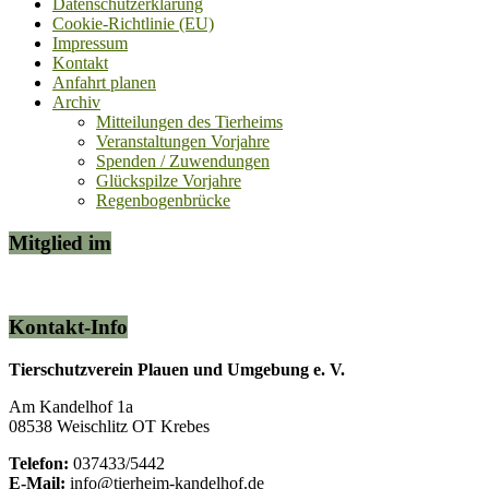
Datenschutzerklärung
Cookie-Richtlinie (EU)
Impressum
Kontakt
Anfahrt planen
Archiv
Mitteilungen des Tierheims
Veranstaltungen Vorjahre
Spenden / Zuwendungen
Glückspilze Vorjahre
Regenbogenbrücke
Mitglied im
Kontakt-Info
Tierschutzverein Plauen und Umgebung e. V.
Am Kandelhof 1a
08538 Weischlitz OT Krebes
Telefon:
037433/5442
E-Mail:
info@tierheim-kandelhof.de