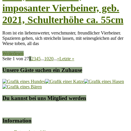
imposanter Vierbeiner, geb.
2021, Schulterhöhe ca. 55cm
Rom ist ein liebenswerter, verschmuster, freundlicher Vierbeiner.
Spazieren gehen, sich streicheln lassen, mit seinesgleichen auf der
Wiese toben, all das
Weiterlesen
Seite 1 von 27
1
2
3
4
5
...
10
20
...
»
Letzte »
Unsere Gäste suchen ein Zuhause
Du kannst bei uns Mitglied werden
Information