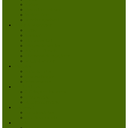
Katzen
Besondere Fellchen
Weitere Tiere
Vermittlungsablauf
Helfen & Mitmachen
Danke
Spenden
Tierpatenschaft
Pflegestelle werden
Aktiv im Tierheim
Ehrenamtlich engagieren
Mitglied werden
Aktuelles
Aktuelle Infos
Veranstaltungen
Wissenswertes
Freud und Leid
Glückspilze des Jahres
Urlaubsgrüße
Regenbogenbrücke
Lesenswert
Nachdenkliches
Zum Schmunzeln
Kontakt
Kontakt