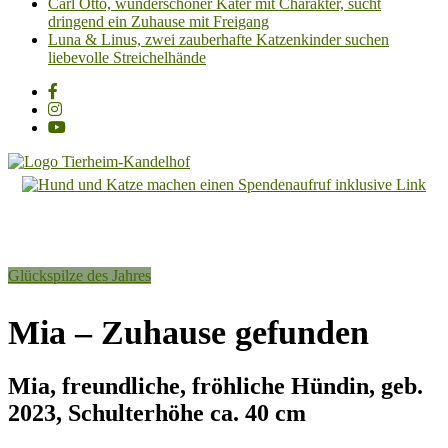
Carl Otto, wunderschöner Kater mit Charakter, sucht
dringend ein Zuhause mit Freigang
Luna & Linus, zwei zauberhafte Katzenkinder suchen
liebevolle Streichelhände
Tierheim
Kandelhof
Hoffnung
Glückspilze des Jahres
für
Tiere
Mia – Zuhause gefunden
Mia, freundliche, fröhliche Hündin, geb.
2023, Schulterhöhe ca. 40 cm