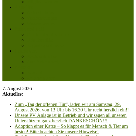
Mitglied werden
Aktuelles
Aktuelle Infos
Veranstaltungen
Wissenswertes
Freud und Leid
Glückspilze des Jahres
Urlaubsgrüße
Regenbogenbrücke
Lesenswert
Nachdenkliches
Zum Schmunzeln
Kontakt
Kontakt
Anfahrt planen
7. August 2026
Aktuelles:
Zum „Tag der offenen Tür“, laden wir am Samstag, 29.
August 2026, von 13 Uhr bis 16.30 Uhr recht herzlich ein!!
Unsere PV-Anlage ist in Betrieb und wir sagen all unseren
Unterstützern ganz herzlich DANKESCHÖN!!!
Adoption einer Katze – So klappt es für Mensch & Tier am
besten! Bitte beachten Sie unsere Hinweise!