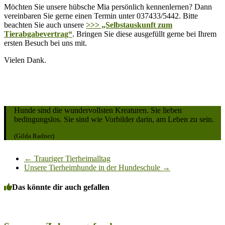
Möchten Sie unsere hübsche Mia persönlich kennenlernen? Dann
vereinbaren Sie gerne einen Termin unter 037433/5442. Bitte
beachten Sie auch unsere
>>> „Selbstauskunft zum
Tierabgabevertrag“
. Bringen Sie diese ausgefüllt gerne bei Ihrem
ersten Besuch bei uns mit.
Vielen Dank.
Hunde sind die wundervollsten Kreaturen. Sie lieben
bedingungslos. Sie sind wie Vorbilder darin, am Leben zu sein.
(Gilda Radner)
←
Trauriger Tierheimalltag
Unsere Tierheimhunde in der Hundeschule
→
Das könnte dir auch gefallen