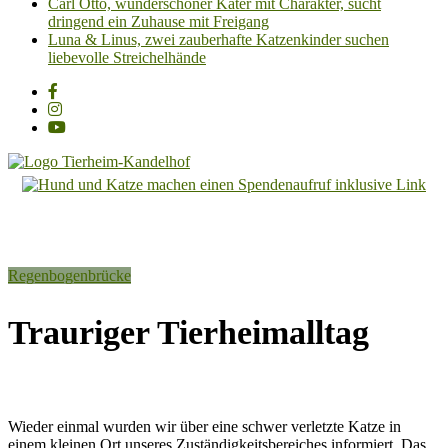
Carl Otto, wunderschöner Kater mit Charakter, sucht
dringend ein Zuhause mit Freigang
Luna & Linus, zwei zauberhafte Katzenkinder suchen
liebevolle Streichelhände
Tierheim
Kandelhof
Hoffnung
Regenbogenbrücke
für
Tiere
Trauriger Tierheimalltag
Wieder einmal wurden wir über eine schwer verletzte Katze in
einem kleinen Ort unseres Zuständigkeitsbereiches informiert. Das