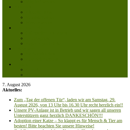
Mitglied werden
Aktuelles
Aktuelle Infos
Veranstaltungen
Wissenswertes
Freud und Leid
Glückspilze des Jahres
Urlaubsgrüße
Regenbogenbrücke
Lesenswert
Nachdenkliches
Zum Schmunzeln
Kontakt
Kontakt
Anfahrt planen
7. August 2026
Aktuelles:
Zum „Tag der offenen Tür“, laden wir am Samstag, 29.
August 2026, von 13 Uhr bis 16.30 Uhr recht herzlich ein!!
Unsere PV-Anlage ist in Betrieb und wir sagen all unseren
Unterstützern ganz herzlich DANKESCHÖN!!!
Adoption einer Katze – So klappt es für Mensch & Tier am
besten! Bitte beachten Sie unsere Hinweise!