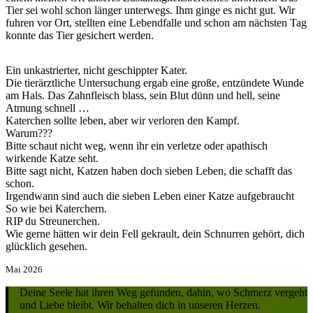
Tier sei wohl schon länger unterwegs. Ihm ginge es nicht gut. Wir
fuhren vor Ort, stellten eine Lebendfalle und schon am nächsten Tag
konnte das Tier gesichert werden.
Ein unkastrierter, nicht geschippter Kater.
Die tierärztliche Untersuchung ergab eine große, entzündete Wunde
am Hals. Das Zahnfleisch blass, sein Blut dünn und hell, seine
Atmung schnell …
Katerchen sollte leben, aber wir verloren den Kampf.
Warum???
Bitte schaut nicht weg, wenn ihr ein verletze oder apathisch
wirkende Katze seht.
Bitte sagt nicht, Katzen haben doch sieben Leben, die schafft das
schon.
Irgendwann sind auch die sieben Leben einer Katze aufgebraucht
So wie bei Katerchern.
RIP du Streunerchen.
Wie gerne hätten wir dein Fell gekrault, dein Schnurren gehört, dich
glücklich gesehen.
Mai 2026
Deine Seele hat ihren Weg gefunden, dahin, wo Schmerz vergeht
und Liebe bleibt. Wir behalten dich in unseren Herzen.