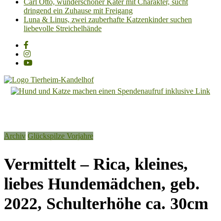
Carl Otto, wunderschöner Kater mit Charakter, sucht
dringend ein Zuhause mit Freigang
Luna & Linus, zwei zauberhafte Katzenkinder suchen
liebevolle Streichelhände
Tierheim
Kandelhof
Hoffnung
Archiv
Glückspilze Vorjahre
für
Tiere
Vermittelt – Rica, kleines,
liebes Hundemädchen, geb.
2022, Schulterhöhe ca. 30cm