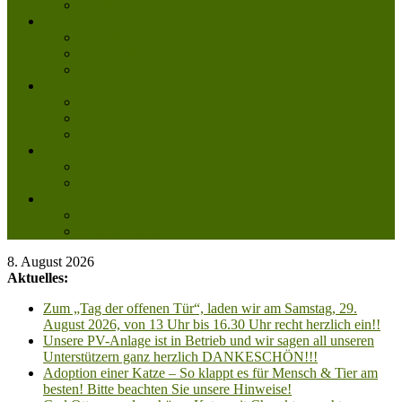
Mitglied werden
Aktuelles
Aktuelle Infos
Veranstaltungen
Wissenswertes
Freud und Leid
Glückspilze des Jahres
Urlaubsgrüße
Regenbogenbrücke
Lesenswert
Nachdenkliches
Zum Schmunzeln
Kontakt
Kontakt
Anfahrt planen
8. August 2026
Aktuelles:
Zum „Tag der offenen Tür“, laden wir am Samstag, 29.
August 2026, von 13 Uhr bis 16.30 Uhr recht herzlich ein!!
Unsere PV-Anlage ist in Betrieb und wir sagen all unseren
Unterstützern ganz herzlich DANKESCHÖN!!!
Adoption einer Katze – So klappt es für Mensch & Tier am
besten! Bitte beachten Sie unsere Hinweise!