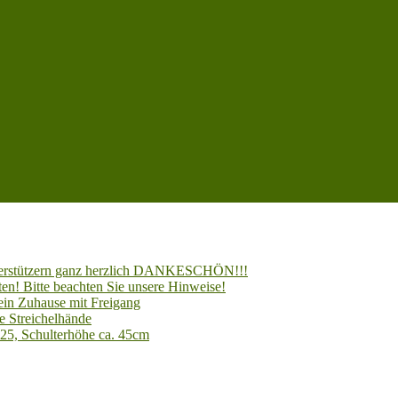
Unterstützern ganz herzlich DANKESCHÖN!!!
en! Bitte beachten Sie unsere Hinweise!
 ein Zuhause mit Freigang
e Streichelhände
025, Schulterhöhe ca. 45cm