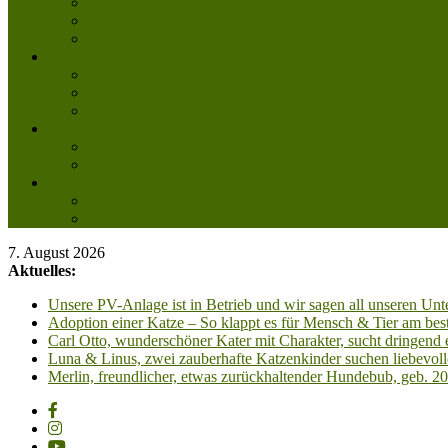
Aktuelle Infos
Veranstaltungen
Wissenswertes
Freud und Leid
Glückspilze des Jahres
Urlaubsgrüße
Regenbogenbrücke
Lesenswert
Nachdenkliches
Zum Schmunzeln
Kontakt
Kontakt
Anfahrt planen
7. August 2026
Aktuelles:
Unsere PV-Anlage ist in Betrieb und wir sagen all unseren 
Adoption einer Katze – So klappt es für Mensch & Tier am best
Carl Otto, wunderschöner Kater mit Charakter, sucht dringend
Luna & Linus, zwei zauberhafte Katzenkinder suchen liebevoll
Merlin, freundlicher, etwas zurückhaltender Hundebub, geb. 2