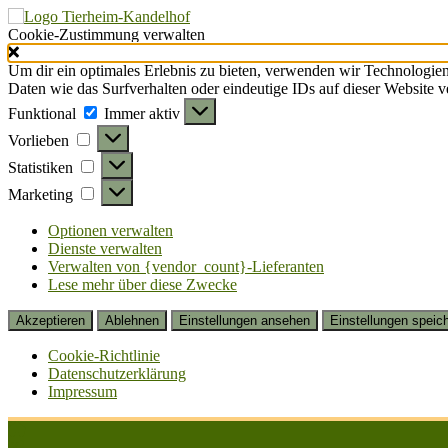
Cookie-Zustimmung verwalten
Um dir ein optimales Erlebnis zu bieten, verwenden wir Technologie
Daten wie das Surfverhalten oder eindeutige IDs auf dieser Website 
Funktional
Funktional
Immer aktiv
Vorlieben
Vorlieben
Statistiken
Statistiken
Marketing
Marketing
Optionen verwalten
Dienste verwalten
Verwalten von {vendor_count}-Lieferanten
Lese mehr über diese Zwecke
Akzeptieren
Ablehnen
Einstellungen ansehen
Einstellungen speic
Cookie-Richtlinie
Datenschutzerklärung
Impressum
Zum
Inhalt