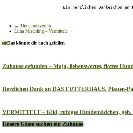
Ein herzliches Dankeschön an 
←
Tierschutzverein
Luna Mischling – Vermittelt
→
Das könnte dir auch gefallen
Zuhause gefunden – Maja, liebenswertes, flottes Hun
Herzlichen Dank an DAS FUTTERHAUS, Plauen-Par
VERMITTELT – Kiki, ruhiges Hundemädchen, geb. 2
Unsere Gäste suchen ein Zuhause