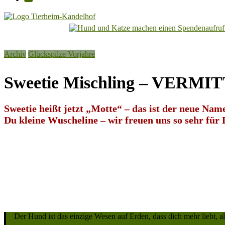
Tierheim
Kandelhof
Archiv
Glückspilze Vorjahre
Hoffnung
für
Sweetie Mischling – VERMI
Tiere
Sweetie heißt jetzt „Motte“ – das ist der neue Na
Du kleine Wuscheline – wir freuen uns so sehr fü
Der Hund ist das einzige Wesen auf Erden, dass dich mehr liebt, als