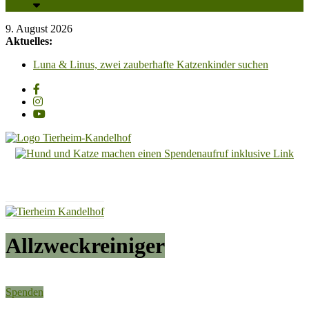
9. August 2026
Aktuelles:
Luna & Linus, zwei zauberhafte Katzenkinder suchen
liebevolle Streichelhände
Zum „Tag der offenen Tür“, laden wir am Samstag, 29.
August 2026, von 13 Uhr bis 16.30 Uhr recht herzlich ein!!
Unsere PV-Anlage ist in Betrieb und wir sagen all unseren
Unterstützern ganz herzlich DANKESCHÖN!!!
Adoption einer Katze – So klappt es für Mensch & Tier am
besten! Bitte beachten Sie unsere Hinweise!
Tierheim
Carl Otto, wunderschöner Kater mit Charakter, sucht
dringend ein Zuhause mit Freigang
Kandelhof
Hoffnung
für
Tiere
Allzweckreiniger
Spenden