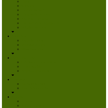
Danke
Spenden
Tierpatenschaft
Pflegestelle werden
Aktiv im Tierheim
Ehrenamtlich engagieren
Mitglied werden
Aktuelles
Aktuelle Infos
Veranstaltungen
Wissenswertes
Freud und Leid
Glückspilze des Jahres
Urlaubsgrüße
Regenbogenbrücke
Lesenswert
Nachdenkliches
Zum Schmunzeln
Kontakt
Kontakt
Anfahrt planen