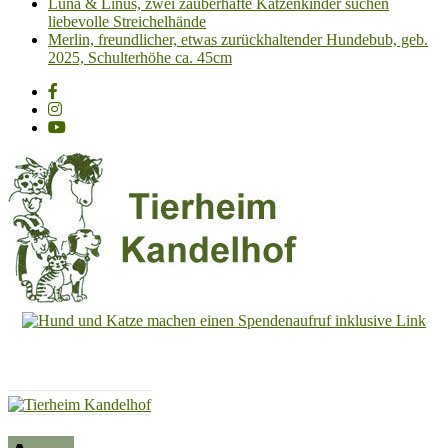
Luna & Linus, zwei zauberhafte Katzenkinder suchen
liebevolle Streichelhände
Merlin, freundlicher, etwas zurückhaltender Hundebub, geb.
2025, Schulterhöhe ca. 45cm
Tierheim
Kandelhof
Hoffnung
für
Tiere