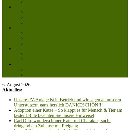
Mitglied werden
Aktuelles
Aktuelle Infos
Veranstaltungen
Wissenswertes
Freud und Leid
Glückspilze des Jahres
Urlaubsgrüße
Regenbogenbrücke
Lesenswert
Nachdenkliches
Zum Schmunzeln
Kontakt
Kontakt
Anfahrt planen
6. August 2026
Aktuelles:
Unsere PV-Anlage ist in Betrieb und wir sagen all unseren
Unterstützern ganz herzlich DANKESCHÖN!!!
Adoption einer Katze – So klappt es für Mensch & Tier am
besten! Bitte beachten Sie unsere Hinweise!
Carl Otto, wunderschöner Kater mit Charakter, sucht
dringend ein Zuhause mit Freigang