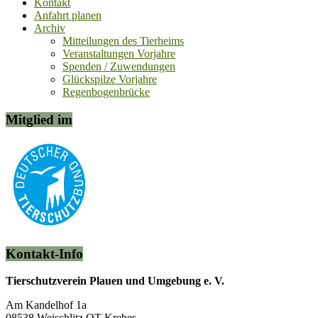
Kontakt
Anfahrt planen
Archiv
Mitteilungen des Tierheims
Veranstaltungen Vorjahre
Spenden / Zuwendungen
Glückspilze Vorjahre
Regenbogenbrücke
Mitglied im
Kontakt-Info
Tierschutzverein Plauen und Umgebung e. V.
Am Kandelhof 1a
08538 Weischlitz OT Krebes