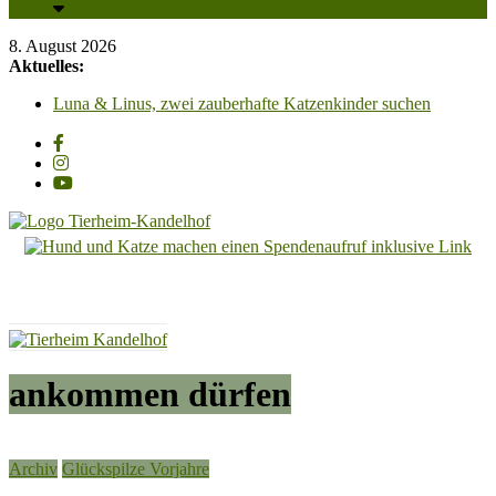
8. August 2026
Aktuelles:
Luna & Linus, zwei zauberhafte Katzenkinder suchen
liebevolle Streichelhände
Zum „Tag der offenen Tür“, laden wir am Samstag, 29.
August 2026, von 13 Uhr bis 16.30 Uhr recht herzlich ein!!
Unsere PV-Anlage ist in Betrieb und wir sagen all unseren
Unterstützern ganz herzlich DANKESCHÖN!!!
Adoption einer Katze – So klappt es für Mensch & Tier am
besten! Bitte beachten Sie unsere Hinweise!
Tierheim
Carl Otto, wunderschöner Kater mit Charakter, sucht
dringend ein Zuhause mit Freigang
Kandelhof
Hoffnung
für
Tiere
ankommen dürfen
Archiv
Glückspilze Vorjahre