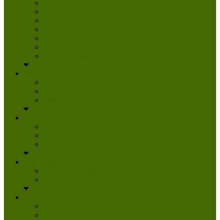
Danke
Spenden
Tierpatenschaft
Pflegestelle werden
Aktiv im Tierheim
Ehrenamtlich engagieren
Mitglied werden
Aktuelles
Aktuelle Infos
Veranstaltungen
Wissenswertes
Freud und Leid
Glückspilze des Jahres
Urlaubsgrüße
Regenbogenbrücke
Lesenswert
Nachdenkliches
Zum Schmunzeln
Kontakt
Kontakt
Anfahrt planen