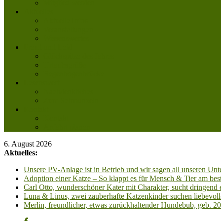
Mitglied werden
Aktuelles
Aktuelle Infos
Veranstaltungen
Wissenswertes
Freud und Leid
Glückspilze des Jahres
Urlaubsgrüße
Regenbogenbrücke
Lesenswert
Nachdenkliches
Zum Schmunzeln
Kontakt
Kontakt
Anfahrt planen
6. August 2026
Aktuelles:
Unsere PV-Anlage ist in Betrieb und wir sagen all unseren 
Adoption einer Katze – So klappt es für Mensch & Tier am best
Carl Otto, wunderschöner Kater mit Charakter, sucht dringend
Luna & Linus, zwei zauberhafte Katzenkinder suchen liebevoll
Merlin, freundlicher, etwas zurückhaltender Hundebub, geb. 2