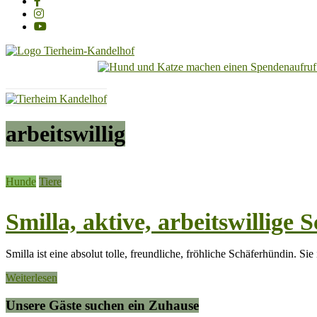
Tierheim
Kandelhof
Hoffnung
arbeitswillig
für
Tiere
Hunde
Tiere
Smilla, aktive, arbeitswillige
Smilla ist eine absolut tolle, freundliche, fröhliche Schäferhündin. Sie 
Weiterlesen
Unsere Gäste suchen ein Zuhause