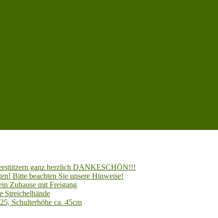
Unterstützern ganz herzlich DANKESCHÖN!!!
en! Bitte beachten Sie unsere Hinweise!
 ein Zuhause mit Freigang
e Streichelhände
025, Schulterhöhe ca. 45cm