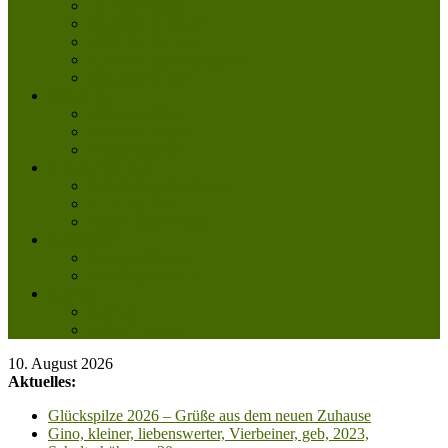
Tierpatenschaft
Pflegestelle werden
Aktiv im Tierheim
Ehrenamtlich engagieren
Mitglied werden
Aktuelles
Aktuelle Infos
Veranstaltungen
Wissenswertes
Freud und Leid
Glückspilze des Jahres
Urlaubsgrüße
Regenbogenbrücke
Lesenswert
Nachdenkliches
Zum Schmunzeln
Kontakt
Kontakt
Anfahrt planen
10. August 2026
Aktuelles:
Glückspilze 2026 – Grüße aus dem neuen Zuhause
Gino, kleiner, liebenswerter, Vierbeiner, geb, 2023,