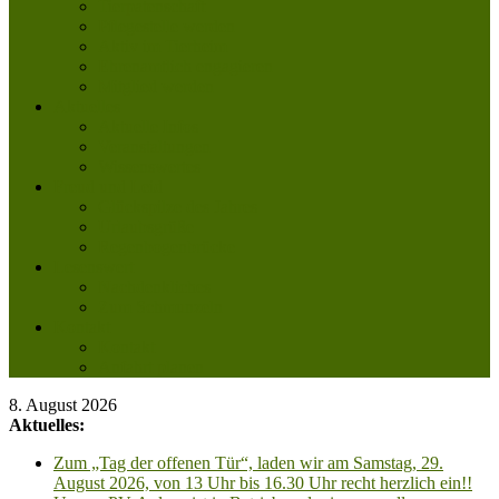
Tierpatenschaft
Pflegestelle werden
Aktiv im Tierheim
Ehrenamtlich engagieren
Mitglied werden
Aktuelles
Aktuelle Infos
Veranstaltungen
Wissenswertes
Freud und Leid
Glückspilze des Jahres
Urlaubsgrüße
Regenbogenbrücke
Lesenswert
Nachdenkliches
Zum Schmunzeln
Kontakt
Kontakt
Anfahrt planen
8. August 2026
Aktuelles:
Zum „Tag der offenen Tür“, laden wir am Samstag, 29.
August 2026, von 13 Uhr bis 16.30 Uhr recht herzlich ein!!