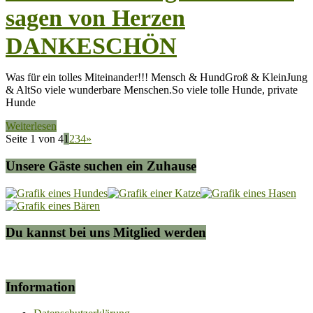
sagen von Herzen
DANKESCHÖN
Was für ein tolles Miteinander!!! Mensch & HundGroß & KleinJung
& AltSo viele wunderbare Menschen.So viele tolle Hunde, private
Hunde
Weiterlesen
Seite 1 von 4
1
2
3
4
»
Unsere Gäste suchen ein Zuhause
Du kannst bei uns Mitglied werden
Information