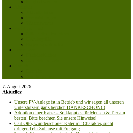
Mitglied werden
Aktuelles
Aktuelle Infos
Veranstaltungen
Wissenswertes
Freud und Leid
Glückspilze des Jahres
Urlaubsgrüße
Regenbogenbrücke
Lesenswert
Nachdenkliches
Zum Schmunzeln
Kontakt
Kontakt
Anfahrt planen
7. August 2026
Aktuelles:
Unsere PV-Anlage ist in Betrieb und wir sagen all unseren
Unterstützern ganz herzlich DANKESCHÖN!!!
Adoption einer Katze – So klappt es für Mensch & Tier am
besten! Bitte beachten Sie unsere Hinweise!
Carl Otto, wunderschöner Kater mit Charakter, sucht
dringend ein Zuhause mit Freigang