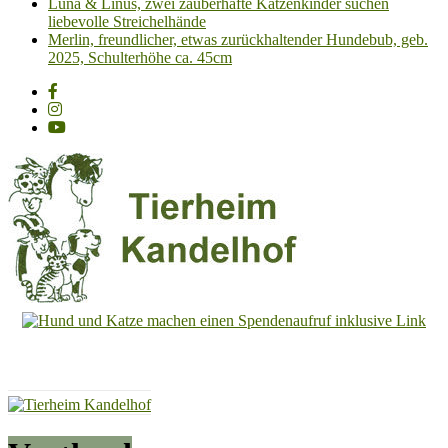
Luna & Linus, zwei zauberhafte Katzenkinder suchen
liebevolle Streichelhände
Merlin, freundlicher, etwas zurückhaltender Hundebub, geb.
2025, Schulterhöhe ca. 45cm
Tierheim
Kandelhof
Hoffnung
für
Tiere