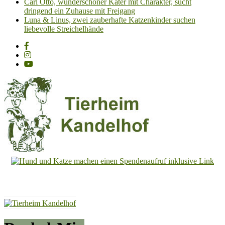
Carl Otto, wunderschöner Kater mit Charakter, sucht
dringend ein Zuhause mit Freigang
Luna & Linus, zwei zauberhafte Katzenkinder suchen
liebevolle Streichelhände
Tierheim
Kandelhof
Hoffnung
für
Tiere