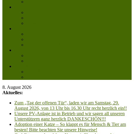
Mitglied werden
Aktuelles
Aktuelle Infos
Veranstaltungen
Wissenswertes
Freud und Leid
Glückspilze des Jahres
Urlaubsgrüße
Regenbogenbrücke
Lesenswert
Nachdenkliches
Zum Schmunzeln
Kontakt
Kontakt
Anfahrt planen
8. August 2026
Aktuelles:
Zum „Tag der offenen Tür“, laden wir am Samstag, 29.
August 2026, von 13 Uhr bis 16.30 Uhr recht herzlich ein!!
Unsere PV-Anlage ist in Betrieb und wir sagen all unseren
Unterstützern ganz herzlich DANKESCHÖN!!!
Adoption einer Katze – So klappt es für Mensch & Tier am
besten! Bitte beachten Sie unsere Hinweise!