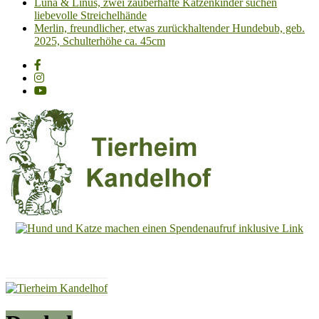
Luna & Linus, zwei zauberhafte Katzenkinder suchen
liebevolle Streichelhände
Merlin, freundlicher, etwas zurückhaltender Hundebub, geb.
2025, Schulterhöhe ca. 45cm
Tierheim
Kandelhof
Hoffnung
für
Tiere