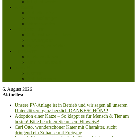
Mitglied werden
Aktuelles
Aktuelle Infos
Veranstaltungen
Wissenswertes
Freud und Leid
Glückspilze des Jahres
Urlaubsgrüße
Regenbogenbrücke
Lesenswert
Nachdenkliches
Zum Schmunzeln
Kontakt
Kontakt
Anfahrt planen
6. August 2026
Aktuelles:
Unsere PV-Anlage ist in Betrieb und wir sagen all unseren
Unterstützern ganz herzlich DANKESCHÖN!!!
Adoption einer Katze – So klappt es für Mensch & Tier am
besten! Bitte beachten Sie unsere Hinweise!
Carl Otto, wunderschöner Kater mit Charakter, sucht
dringend ein Zuhause mit Freigang