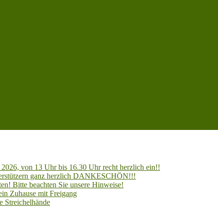
2026, von 13 Uhr bis 16.30 Uhr recht herzlich ein!!
Unterstützern ganz herzlich DANKESCHÖN!!!
en! Bitte beachten Sie unsere Hinweise!
 ein Zuhause mit Freigang
e Streichelhände