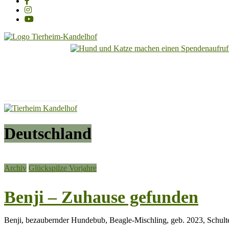
Tierheim
Kandelhof
Hoffnung
für
Tiere
Deutschland
Archiv
Glückspilze Vorjahre
Benji – Zuhause gefunden
Benji, bezaubernder Hundebub, Beagle-Mischling, geb. 2023, Schulte