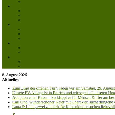
Mitglied werden
Aktuelles
Aktuelle Infos
Veranstaltungen
Wissenswertes
Freud und Leid
Glückspilze des Jahres
Urlaubsgrüße
Regenbogenbrücke
Lesenswert
Nachdenkliches
Zum Schmunzeln
Kontakt
Kontakt
Anfahrt planen
8. August 2026
Aktuelles:
Zum „Tag der offenen Tür“, laden wir am Samstag, 29. August 
Unsere PV-Anlage ist in Betrieb und wir sagen all unseren 
Adoption einer Katze – So klappt es für Mensch & Tier am best
Carl Otto, wunderschöner Kater mit Charakter, sucht dringend
Luna & Linus, zwei zauberhafte Katzenkinder suchen liebevoll