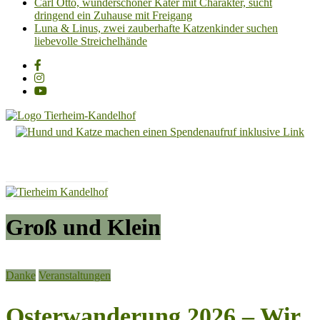
Carl Otto, wunderschöner Kater mit Charakter, sucht
dringend ein Zuhause mit Freigang
Luna & Linus, zwei zauberhafte Katzenkinder suchen
liebevolle Streichelhände
Tierheim
Kandelhof
Hoffnung
für
Tiere
Groß und Klein
Danke
Veranstaltungen
Osterwanderung 2026 – Wir