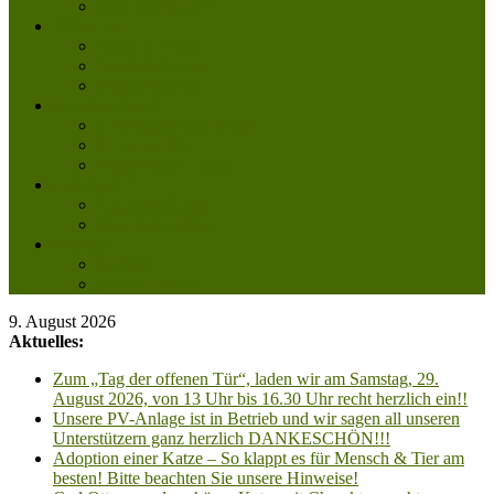
Mitglied werden
Aktuelles
Aktuelle Infos
Veranstaltungen
Wissenswertes
Freud und Leid
Glückspilze des Jahres
Urlaubsgrüße
Regenbogenbrücke
Lesenswert
Nachdenkliches
Zum Schmunzeln
Kontakt
Kontakt
Anfahrt planen
9. August 2026
Aktuelles:
Zum „Tag der offenen Tür“, laden wir am Samstag, 29.
August 2026, von 13 Uhr bis 16.30 Uhr recht herzlich ein!!
Unsere PV-Anlage ist in Betrieb und wir sagen all unseren
Unterstützern ganz herzlich DANKESCHÖN!!!
Adoption einer Katze – So klappt es für Mensch & Tier am
besten! Bitte beachten Sie unsere Hinweise!