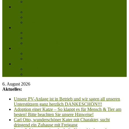
Mitglied werden
Aktuelles
Aktuelle Infos
Veranstaltungen
Wissenswertes
Freud und Leid
Glückspilze des Jahres
Urlaubsgrüße
Regenbogenbrücke
Lesenswert
Nachdenkliches
Zum Schmunzeln
Kontakt
Kontakt
Anfahrt planen
6. August 2026
Aktuelles:
Unsere PV-Anlage ist in Betrieb und wir sagen all unseren
Unterstützern ganz herzlich DANKESCHÖN!!!
Adoption einer Katze – So klappt es für Mensch & Tier am
besten! Bitte beachten Sie unsere Hinweise!
Carl Otto, wunderschöner Kater mit Charakter, sucht
dringend ein Zuhause mit Freigang