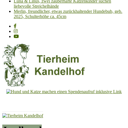
Luna & Linus, zwei zauberhafte Katzenkinder suchen
liebevolle Streichelhände
Merlin, freundlicher, etwas zurückhaltender Hundebub, geb.
2025, Schulterhöhe ca. 45cm
Tierheim
Kandelhof
Hoffnung
für
Tiere