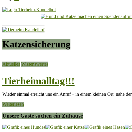
Tierheim
Kandelhof
Hoffnung
Katzensicherung
für
Tiere
Aktuelles
Wissenswertes
Tierheimalltag!!!
Wieder einmal erreicht uns ein Anruf – in einem kleinen Ort, nahe de
Weiterlesen
Unsere Gäste suchen ein Zuhause