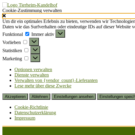
Cookie-Zustimmung verwalten
Um dir ein optimales Erlebnis zu bieten, verwenden wir Technologie
Daten wie das Surfverhalten oder eindeutige IDs auf dieser Website 
Funktional
Funktional
Immer aktiv
Vorlieben
Vorlieben
Statistiken
Statistiken
Marketing
Marketing
Optionen verwalten
Dienste verwalten
Verwalten von {vendor_count}-Lieferanten
Lese mehr über diese Zwecke
Akzeptieren
Ablehnen
Einstellungen ansehen
Einstellungen speic
Cookie-Richtlinie
Datenschutzerklärung
Impressum
Zum
Inhalt