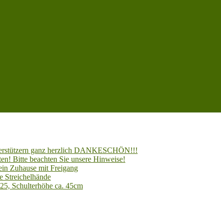
Unterstützern ganz herzlich DANKESCHÖN!!!
en! Bitte beachten Sie unsere Hinweise!
 ein Zuhause mit Freigang
e Streichelhände
025, Schulterhöhe ca. 45cm