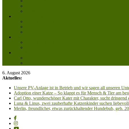
Aktuelle Infos
Veranstaltungen
Wissenswertes
Freud und Leid
Glückspilze des Jahres
Urlaubsgrüße
Regenbogenbrücke
Lesenswert
Nachdenkliches
Zum Schmunzeln
Kontakt
Kontakt
Anfahrt planen
6. August 2026
Aktuelles:
Unsere PV-Anlage ist in Betrieb und wir sagen all unseren 
Adoption einer Katze – So klappt es für Mensch & Tier am best
Carl Otto, wunderschöner Kater mit Charakter, sucht dringend
Luna & Linus, zwei zauberhafte Katzenkinder suchen liebevoll
Merlin, freundlicher, etwas zurückhaltender Hundebub, geb. 2