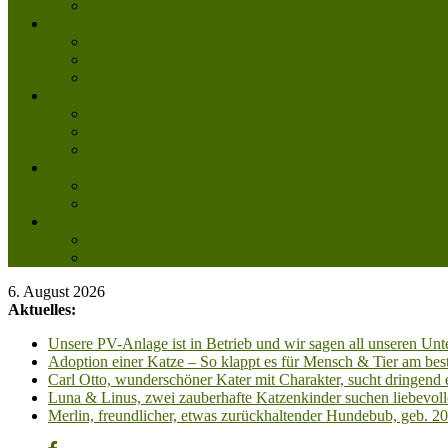
Mitglied werden
Aktuelles
Aktuelle Infos
Veranstaltungen
Wissenswertes
Freud und Leid
Glückspilze des Jahres
Urlaubsgrüße
Regenbogenbrücke
Lesenswert
Nachdenkliches
Zum Schmunzeln
Kontakt
Kontakt
Anfahrt planen
6. August 2026
Aktuelles:
Unsere PV-Anlage ist in Betrieb und wir sagen all unseren 
Adoption einer Katze – So klappt es für Mensch & Tier am best
Carl Otto, wunderschöner Kater mit Charakter, sucht dringend
Luna & Linus, zwei zauberhafte Katzenkinder suchen liebevoll
Merlin, freundlicher, etwas zurückhaltender Hundebub, geb. 2