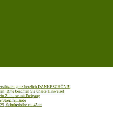
Unterstützern ganz herzlich DANKESCHÖN!!!
en! Bitte beachten Sie unsere Hinweise!
 ein Zuhause mit Freigang
e Streichelhände
025, Schulterhöhe ca. 45cm