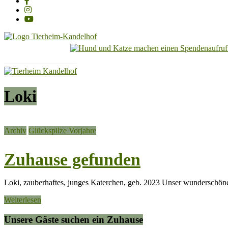
Tierheim
Kandelhof
Hoffnung
Loki
für
Tiere
Archiv
Glückspilze Vorjahre
Zuhause gefunden
Loki, zauberhaftes, junges Katerchen, geb. 2023 Unser wunderschöne
Weiterlesen
Unsere Gäste suchen ein Zuhause