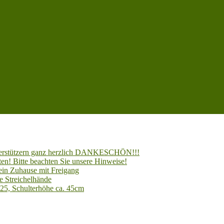
Unterstützern ganz herzlich DANKESCHÖN!!!
en! Bitte beachten Sie unsere Hinweise!
 ein Zuhause mit Freigang
e Streichelhände
025, Schulterhöhe ca. 45cm