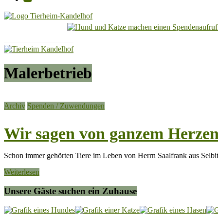
Tierheim
Kandelhof
Hoffnung
Malerbetrieb
für
Tiere
Archiv
Spenden / Zuwendungen
Wir sagen von ganzem Her
Schon immer gehörten Tiere im Leben von Herrn Saalfrank aus Selbit
Weiterlesen
Unsere Gäste suchen ein Zuhause