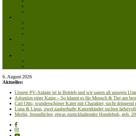
Aktuelle Infos
Veranstaltungen
Wissenswertes
Freud und Leid
Glückspilze des Jahres
Urlaubsgrüße
Regenbogenbrücke
Lesenswert
Nachdenkliches
Zum Schmunzeln
Kontakt
Kontakt
Anfahrt planen
6. August 2026
Aktuelles:
Unsere PV-Anlage ist in Betrieb und wir sagen all unseren 
Adoption einer Katze – So klappt es für Mensch & Tier am best
Carl Otto, wunderschöner Kater mit Charakter, sucht dringend
Luna & Linus, zwei zauberhafte Katzenkinder suchen liebevoll
Merlin, freundlicher, etwas zurückhaltender Hundebub, geb. 2