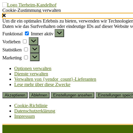
Cookie-Zustimmung verwalten
Um dir ein optimales Erlebnis zu bieten, verwenden wir Technologie
Daten wie das Surfverhalten oder eindeutige IDs auf dieser Website 
Funktional
Funktional
Immer aktiv
Vorlieben
Vorlieben
Statistiken
Statistiken
Marketing
Marketing
Optionen verwalten
Dienste verwalten
Verwalten von {vendor_count}-Lieferanten
Lese mehr über diese Zwecke
Akzeptieren
Ablehnen
Einstellungen ansehen
Einstellungen speic
Cookie-Richtlinie
Datenschutzerklärung
Impressum
Zum
Inhalt