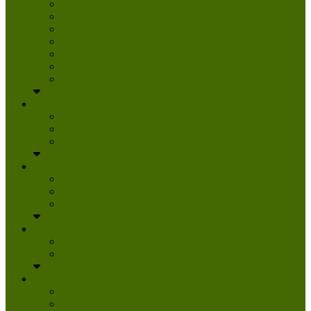
Danke
Spenden
Tierpatenschaft
Pflegestelle werden
Aktiv im Tierheim
Ehrenamtlich engagieren
Mitglied werden
Aktuelles
Aktuelle Infos
Veranstaltungen
Wissenswertes
Freud und Leid
Glückspilze des Jahres
Urlaubsgrüße
Regenbogenbrücke
Lesenswert
Nachdenkliches
Zum Schmunzeln
Kontakt
Kontakt
Anfahrt planen