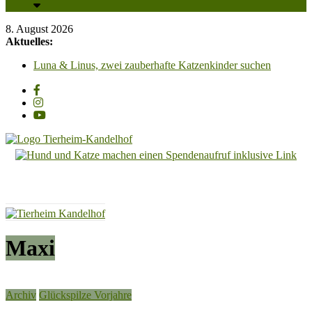
8. August 2026
Aktuelles:
Luna & Linus, zwei zauberhafte Katzenkinder suchen
liebevolle Streichelhände
Zum „Tag der offenen Tür“, laden wir am Samstag, 29.
August 2026, von 13 Uhr bis 16.30 Uhr recht herzlich ein!!
Unsere PV-Anlage ist in Betrieb und wir sagen all unseren
Unterstützern ganz herzlich DANKESCHÖN!!!
Adoption einer Katze – So klappt es für Mensch & Tier am
besten! Bitte beachten Sie unsere Hinweise!
Tierheim
Carl Otto, wunderschöner Kater mit Charakter, sucht
dringend ein Zuhause mit Freigang
Kandelhof
Hoffnung
für
Tiere
Maxi
Archiv
Glückspilze Vorjahre