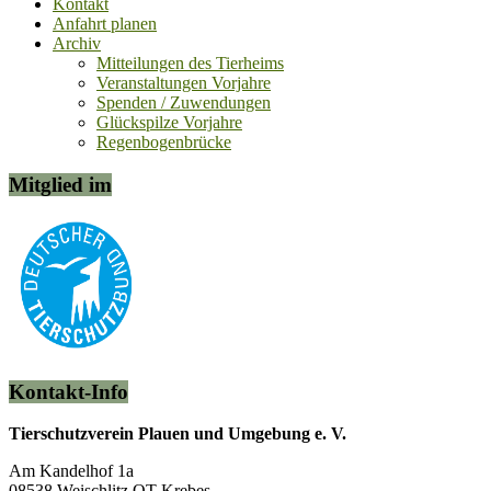
Kontakt
Anfahrt planen
Archiv
Mitteilungen des Tierheims
Veranstaltungen Vorjahre
Spenden / Zuwendungen
Glückspilze Vorjahre
Regenbogenbrücke
Mitglied im
Kontakt-Info
Tierschutzverein Plauen und Umgebung e. V.
Am Kandelhof 1a
08538 Weischlitz OT Krebes