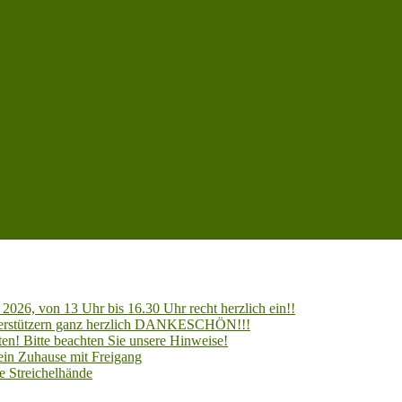
2026, von 13 Uhr bis 16.30 Uhr recht herzlich ein!!
Unterstützern ganz herzlich DANKESCHÖN!!!
en! Bitte beachten Sie unsere Hinweise!
 ein Zuhause mit Freigang
e Streichelhände