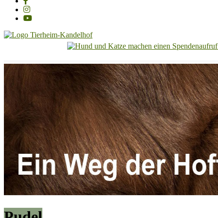
Tierheim
Kandelhof
Hoffnung
für
Tiere
Pudel