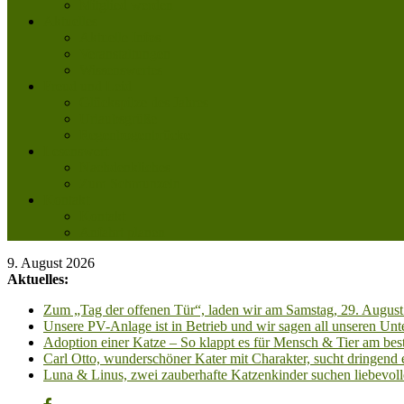
Mitglied werden
Aktuelles
Aktuelle Infos
Veranstaltungen
Wissenswertes
Freud und Leid
Glückspilze des Jahres
Urlaubsgrüße
Regenbogenbrücke
Lesenswert
Nachdenkliches
Zum Schmunzeln
Kontakt
Kontakt
Anfahrt planen
9. August 2026
Aktuelles:
Zum „Tag der offenen Tür“, laden wir am Samstag, 29. August 
Unsere PV-Anlage ist in Betrieb und wir sagen all unseren 
Adoption einer Katze – So klappt es für Mensch & Tier am best
Carl Otto, wunderschöner Kater mit Charakter, sucht dringend
Luna & Linus, zwei zauberhafte Katzenkinder suchen liebevoll