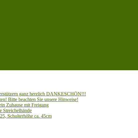
Unterstützern ganz herzlich DANKESCHÖN!!!
en! Bitte beachten Sie unsere Hinweise!
 ein Zuhause mit Freigang
e Streichelhände
025, Schulterhöhe ca. 45cm