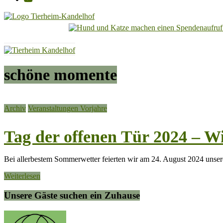
Tierheim
Kandelhof
Hoffnung
schöne momente
für
Tiere
Archiv
Veranstaltungen Vorjahre
Tag der offenen Tür 2024 –
Bei allerbestem Sommerwetter feierten wir am 24. August 2024 unser
Weiterlesen
Unsere Gäste suchen ein Zuhause