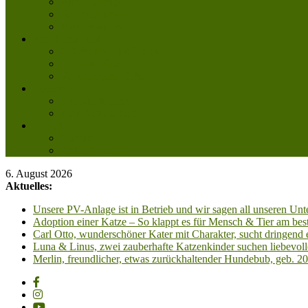
Aktuelle Infos
Veranstaltungen
Wissenswertes
Freud und Leid
Glückspilze des Jahres
Urlaubsgrüße
Regenbogenbrücke
Lesenswert
Nachdenkliches
Zum Schmunzeln
Kontakt
Kontakt
Anfahrt planen
6. August 2026
Aktuelles:
Unsere PV-Anlage ist in Betrieb und wir sagen all unseren 
Adoption einer Katze – So klappt es für Mensch & Tier am best
Carl Otto, wunderschöner Kater mit Charakter, sucht dringend
Luna & Linus, zwei zauberhafte Katzenkinder suchen liebevoll
Merlin, freundlicher, etwas zurückhaltender Hundebub, geb. 2