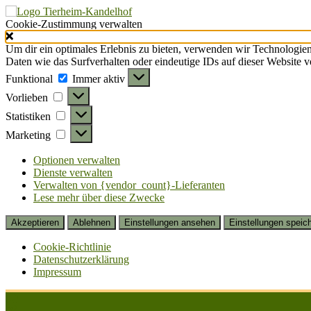
Cookie-Zustimmung verwalten
Um dir ein optimales Erlebnis zu bieten, verwenden wir Technologie
Daten wie das Surfverhalten oder eindeutige IDs auf dieser Website 
Funktional
Funktional
Immer aktiv
Vorlieben
Vorlieben
Statistiken
Statistiken
Marketing
Marketing
Optionen verwalten
Dienste verwalten
Verwalten von {vendor_count}-Lieferanten
Lese mehr über diese Zwecke
Akzeptieren
Ablehnen
Einstellungen ansehen
Einstellungen speic
Cookie-Richtlinie
Datenschutzerklärung
Impressum
Zum
Inhalt