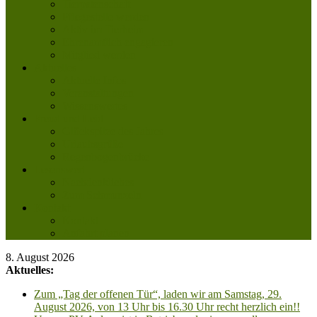
Tierpatenschaft
Pflegestelle werden
Aktiv im Tierheim
Ehrenamtlich engagieren
Mitglied werden
Aktuelles
Aktuelle Infos
Veranstaltungen
Wissenswertes
Freud und Leid
Glückspilze des Jahres
Urlaubsgrüße
Regenbogenbrücke
Lesenswert
Nachdenkliches
Zum Schmunzeln
Kontakt
Kontakt
Anfahrt planen
8. August 2026
Aktuelles:
Zum „Tag der offenen Tür“, laden wir am Samstag, 29.
August 2026, von 13 Uhr bis 16.30 Uhr recht herzlich ein!!