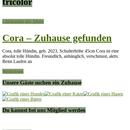
tricolor
Glückspilze des Jahres
Cora – Zuhause gefunden
Cora, tolle Hündin, geb. 2023, Schulterhöhe 45cm Cora ist eine
absolut tolle Hündin. Freundlich, anhänglich, verschmust, aktiv.
Beim Laufen an
Weiterlesen
Unsere Gäste suchen ein Zuhause
Du kannst bei uns Mitglied werden