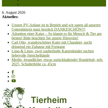
Anfahrt planen
6. August 2026
Aktuelles:
Unsere PV-Anlage ist in Betrieb und wir sagen all unseren
Unterstützern ganz herzlich DANKESCHÖN!!!
Adoption einer Katze – So klappt es für Mensch & Tier am
besten! Bitte beachten Sie unsere Hinweise!
Carl Otto, wunderschöner Kater mit Charakter, sucht
dringend ein Zuhause mit Freigang
Luna & Linus, zwei zauberhafte Katzenkinder suchen
liebevolle Streichelhände
Merlin, freundlicher, etwas zurückhaltender Hundebub, geb.
2025, Schulterhöhe ca. 45cm