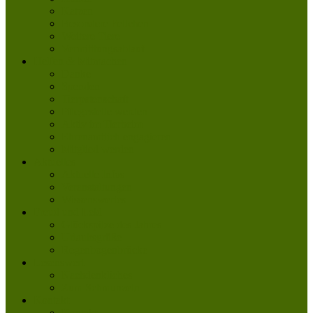
Katzen
Besondere Fellchen
Weitere Tiere
Vermittlungsablauf
Helfen & Mitmachen
Danke
Spenden
Tierpatenschaft
Pflegestelle werden
Aktiv im Tierheim
Ehrenamtlich engagieren
Mitglied werden
Aktuelles
Aktuelle Infos
Veranstaltungen
Wissenswertes
Freud und Leid
Glückspilze des Jahres
Urlaubsgrüße
Regenbogenbrücke
Lesenswert
Nachdenkliches
Zum Schmunzeln
Kontakt
Kontakt