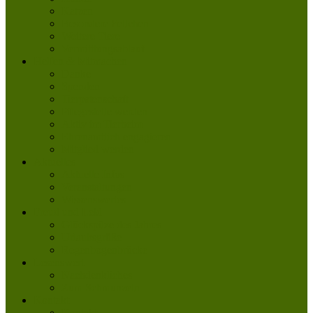
Katzen
Besondere Fellchen
Weitere Tiere
Vermittlungsablauf
Helfen & Mitmachen
Danke
Spenden
Tierpatenschaft
Pflegestelle werden
Aktiv im Tierheim
Ehrenamtlich engagieren
Mitglied werden
Aktuelles
Aktuelle Infos
Veranstaltungen
Wissenswertes
Freud und Leid
Glückspilze des Jahres
Urlaubsgrüße
Regenbogenbrücke
Lesenswert
Nachdenkliches
Zum Schmunzeln
Kontakt
Kontakt