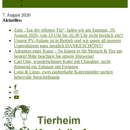
Anfahrt planen
7. August 2026
Aktuelles:
Zum „Tag der offenen Tür“, laden wir am Samstag, 29.
August 2026, von 13 Uhr bis 16.30 Uhr recht herzlich ein!!
Unsere PV-Anlage ist in Betrieb und wir sagen all unseren
Unterstützern ganz herzlich DANKESCHÖN!!!
Adoption einer Katze – So klappt es für Mensch & Tier am
besten! Bitte beachten Sie unsere Hinweise!
Carl Otto, wunderschöner Kater mit Charakter, sucht
dringend ein Zuhause mit Freigang
Luna & Linus, zwei zauberhafte Katzenkinder suchen
liebevolle Streichelhände