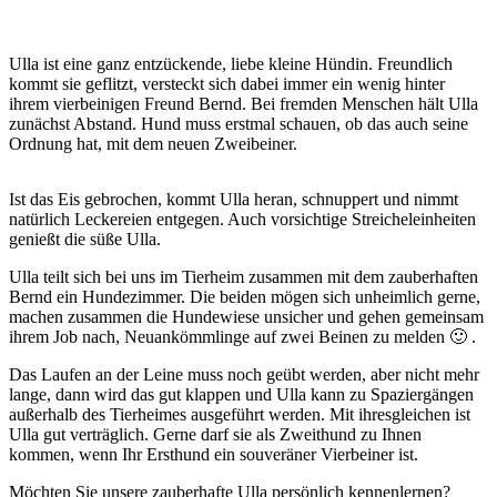
Ulla ist eine ganz entzückende, liebe kleine Hündin. Freundlich
kommt sie geflitzt, versteckt sich dabei immer ein wenig hinter
ihrem vierbeinigen Freund Bernd. Bei fremden Menschen hält Ulla
zunächst Abstand. Hund muss erstmal schauen, ob das auch seine
Ordnung hat, mit dem neuen Zweibeiner.
Ist das Eis gebrochen, kommt Ulla heran, schnuppert und nimmt
natürlich Leckereien entgegen. Auch vorsichtige Streicheleinheiten
genießt die süße Ulla.
Ulla teilt sich bei uns im Tierheim zusammen mit dem zauberhaften
Bernd ein Hundezimmer. Die beiden mögen sich unheimlich gerne,
machen zusammen die Hundewiese unsicher und gehen gemeinsam
ihrem Job nach, Neuankömmlinge auf zwei Beinen zu melden 🙂 .
Das Laufen an der Leine muss noch geübt werden, aber nicht mehr
lange, dann wird das gut klappen und Ulla kann zu Spaziergängen
außerhalb des Tierheimes ausgeführt werden. Mit ihresgleichen ist
Ulla gut verträglich. Gerne darf sie als Zweithund zu Ihnen
kommen, wenn Ihr Ersthund ein souveräner Vierbeiner ist.
Möchten Sie unsere zauberhafte Ulla persönlich kennenlernen?