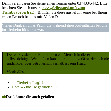
Dann vereinbaren Sie gerne einen Termin unter 037433/5442. Bitte
beachten Sie auch unsere
>>> „Selbstauskunft zum
Tierabgabevertrag“
. Bringen Sie diese ausgefüllt gerne bei Ihrem
ersten Besuch bei uns mit. Vielen Dank.
Vielen Dank an Ullas Patin, die während ihres Aufenthaltes bei uns
im Tierheim für sie da war.
Der einzig absolute Freund, den ein Mensch in dieser
selbstsüchtigen Welt haben kann, der ihn nie verlässt, der sich nie
undankbar oder betrügerisch verhält, ist sein Hund.
Woody Allen
←
Tierheimalltag!!!
Cora – Zuhause gefunden
→
Das könnte dir auch gefallen