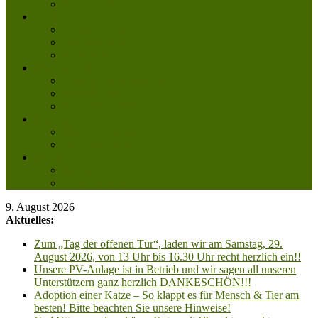
Mitglied werden
Aktuelles
Aktuelle Infos
Veranstaltungen
Wissenswertes
Freud und Leid
Glückspilze des Jahres
Urlaubsgrüße
Regenbogenbrücke
Lesenswert
Nachdenkliches
Zum Schmunzeln
Kontakt
Kontakt
Anfahrt planen
9. August 2026
Aktuelles:
Zum „Tag der offenen Tür“, laden wir am Samstag, 29.
August 2026, von 13 Uhr bis 16.30 Uhr recht herzlich ein!!
Unsere PV-Anlage ist in Betrieb und wir sagen all unseren
Unterstützern ganz herzlich DANKESCHÖN!!!
Adoption einer Katze – So klappt es für Mensch & Tier am
besten! Bitte beachten Sie unsere Hinweise!