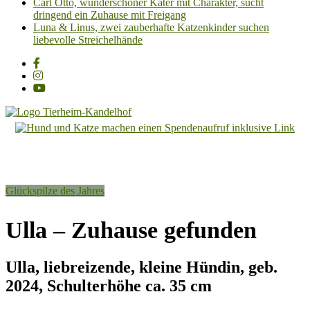
Carl Otto, wunderschöner Kater mit Charakter, sucht
dringend ein Zuhause mit Freigang
Luna & Linus, zwei zauberhafte Katzenkinder suchen
liebevolle Streichelhände
Tierheim
Kandelhof
Hoffnung
Glückspilze des Jahres
für
Tiere
Ulla – Zuhause gefunden
Ulla, liebreizende, kleine Hündin, geb.
2024, Schulterhöhe ca. 35 cm