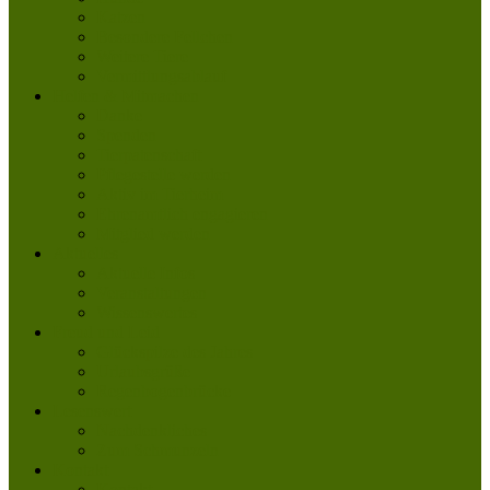
Katzen
Besondere Fellchen
Weitere Tiere
Vermittlungsablauf
Helfen & Mitmachen
Danke
Spenden
Tierpatenschaft
Pflegestelle werden
Aktiv im Tierheim
Ehrenamtlich engagieren
Mitglied werden
Aktuelles
Aktuelle Infos
Veranstaltungen
Wissenswertes
Freud und Leid
Glückspilze des Jahres
Urlaubsgrüße
Regenbogenbrücke
Lesenswert
Nachdenkliches
Zum Schmunzeln
Kontakt
Kontakt