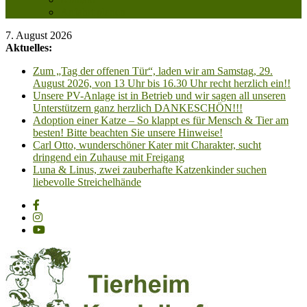
Anfahrt planen
7. August 2026
Aktuelles:
Zum „Tag der offenen Tür“, laden wir am Samstag, 29.
August 2026, von 13 Uhr bis 16.30 Uhr recht herzlich ein!!
Unsere PV-Anlage ist in Betrieb und wir sagen all unseren
Unterstützern ganz herzlich DANKESCHÖN!!!
Adoption einer Katze – So klappt es für Mensch & Tier am
besten! Bitte beachten Sie unsere Hinweise!
Carl Otto, wunderschöner Kater mit Charakter, sucht
dringend ein Zuhause mit Freigang
Luna & Linus, zwei zauberhafte Katzenkinder suchen
liebevolle Streichelhände