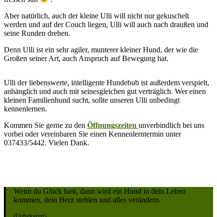
Aber natürlich, auch der kleine Ulli will nicht nur gekuschelt
werden und auf der Couch liegen, Ulli will auch nach draußen und
seine Runden drehen.
Denn Ulli ist ein sehr agiler, munterer kleiner Hund, der wie die
Großen seiner Art, auch Anspruch auf Bewegung hat.
Ulli der liebenswerte, intelligente Hundebub ist außerdem verspielt,
anhänglich und auch mit seinesgleichen gut verträglich. Wer einen
kleinen Familienhund sucht, sollte unseren Ulli unbedingt
kennenlernen.
Kommen Sie gerne zu den
Öffnungszeiten
unverbindlich bei uns
vorbei oder vereinbaren Sie einen Kennenlerntermin unter
037433/5442. Vielen Dank.
Wenn du Glück hast, dann wird ein Hund in dein Leben
kommen, dein Herz stehlen und alles verändern.
(Unbekannt)