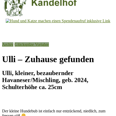
Tierheim
Kandelhof
Hoffnung
Archiv
Glückspilze Vorjahre
für
Tiere
Ulli – Zuhause gefunden
Ulli, kleiner, bezaubernder
Havaneser/Mischling, geb. 2024,
Schulterhöhe ca. 25cm
Der kleine Hundebub ist einfach nur entzückend, niedlich, zum
fressen süß
.