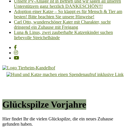
Unsere PV-Anlage ist in Betrieb und wir sagen all unseren
Unterstützern ganz herzlich DANKESCHÖN!!!
Adoption einer Katze – So klappt es für Mensch & Tier am
besten! Bitte beachten Sie unsere Hinweise!
Carl Otto, wunderschöner Kater mit Charakter, sucht
dringend ein Zuhause mit Freigang
Luna & Linus, zwei zauberhafte Katzenkinder suchen
liebevolle Streichelhände
Tierheim
Kandelhof
Hoffnung
für
Glückspilze Vorjahre
Tiere
Hier findet Ihr die vielen Glückspilze, die ein neues Zuhause
gefunden haben.