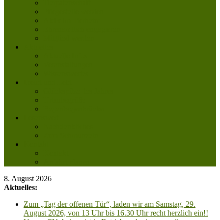
Tierpatenschaft
Pflegestelle werden
Aktiv im Tierheim
Ehrenamtlich engagieren
Mitglied werden
Aktuelles
Aktuelle Infos
Veranstaltungen
Wissenswertes
Freud und Leid
Glückspilze des Jahres
Urlaubsgrüße
Regenbogenbrücke
Lesenswert
Nachdenkliches
Zum Schmunzeln
Kontakt
Kontakt
Anfahrt planen
8. August 2026
Aktuelles:
Zum „Tag der offenen Tür“, laden wir am Samstag, 29.
August 2026, von 13 Uhr bis 16.30 Uhr recht herzlich ein!!