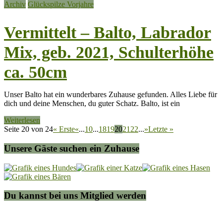
Archiv
Glückspilze Vorjahre
Vermittelt – Balto, Labrador
Mix, geb. 2021, Schulterhöhe
ca. 50cm
Unser Balto hat ein wunderbares Zuhause gefunden. Alles Liebe für
dich und deine Menschen, du guter Schatz. Balto, ist ein
Weiterlesen
Seite 20 von 24
« Erste
«
...
10
...
18
19
20
21
22
...
»
Letzte »
Unsere Gäste suchen ein Zuhause
Du kannst bei uns Mitglied werden