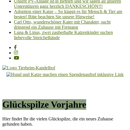
Unsere PV-Anlage ist in Betrieb und wir sagen all unseren
Unterstützern ganz herzlich DANKESCHÖN!!!
Adoption einer Katze – So klappt es für Mensch & Tier am
besten! Bitte beachten Sie unsere Hinweise!
Carl Otto, wunderschöner Kater mit Charakter, sucht
dringend ein Zuhause mit Freigang
Luna & Linus, zwei zauberhafte Katzenkinder suchen
liebevolle Streichelhände
Tierheim
Kandelhof
Hoffnung
für
Glückspilze Vorjahre
Tiere
Hier findet Ihr die vielen Glückspilze, die ein neues Zuhause
gefunden haben.