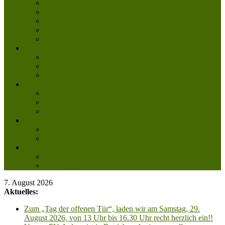
Tierpatenschaft
Pflegestelle werden
Aktiv im Tierheim
Ehrenamtlich engagieren
Mitglied werden
Aktuelles
Aktuelle Infos
Veranstaltungen
Wissenswertes
Freud und Leid
Glückspilze des Jahres
Urlaubsgrüße
Regenbogenbrücke
Lesenswert
Nachdenkliches
Zum Schmunzeln
Kontakt
Kontakt
Anfahrt planen
7. August 2026
Aktuelles:
Zum „Tag der offenen Tür“, laden wir am Samstag, 29.
August 2026, von 13 Uhr bis 16.30 Uhr recht herzlich ein!!