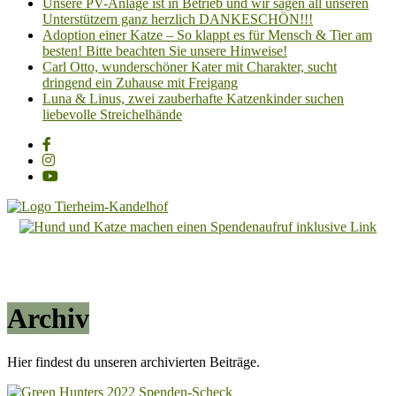
Unsere PV-Anlage ist in Betrieb und wir sagen all unseren
Unterstützern ganz herzlich DANKESCHÖN!!!
Adoption einer Katze – So klappt es für Mensch & Tier am
besten! Bitte beachten Sie unsere Hinweise!
Carl Otto, wunderschöner Kater mit Charakter, sucht
dringend ein Zuhause mit Freigang
Luna & Linus, zwei zauberhafte Katzenkinder suchen
liebevolle Streichelhände
Tierheim
Kandelhof
Hoffnung
für
Archiv
Tiere
Hier findest du unseren archivierten Beiträge.