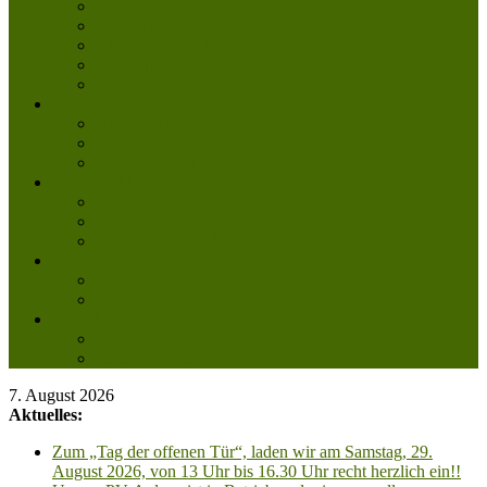
Tierpatenschaft
Pflegestelle werden
Aktiv im Tierheim
Ehrenamtlich engagieren
Mitglied werden
Aktuelles
Aktuelle Infos
Veranstaltungen
Wissenswertes
Freud und Leid
Glückspilze des Jahres
Urlaubsgrüße
Regenbogenbrücke
Lesenswert
Nachdenkliches
Zum Schmunzeln
Kontakt
Kontakt
Anfahrt planen
7. August 2026
Aktuelles:
Zum „Tag der offenen Tür“, laden wir am Samstag, 29.
August 2026, von 13 Uhr bis 16.30 Uhr recht herzlich ein!!