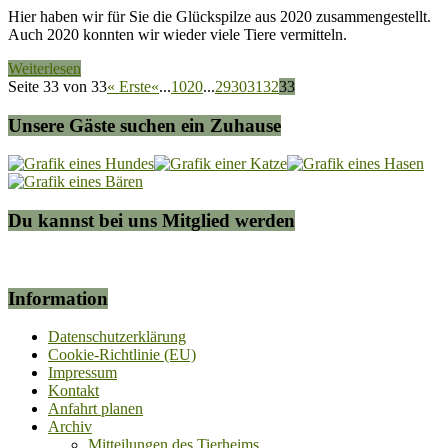
Hier haben wir für Sie die Glückspilze aus 2020 zusammengestellt.
Auch 2020 konnten wir wieder viele Tiere vermitteln.
Weiterlesen
Seite 33 von 33
« Erste
«
...
10
20
...
29
30
31
32
33
Unsere Gäste suchen ein Zuhause
Du kannst bei uns Mitglied werden
Information
Datenschutzerklärung
Cookie-Richtlinie (EU)
Impressum
Kontakt
Anfahrt planen
Archiv
Mitteilungen des Tierheims