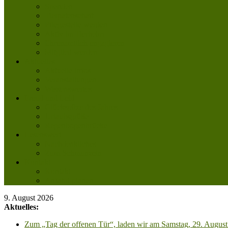
Spenden
Tierpatenschaft
Pflegestelle werden
Aktiv im Tierheim
Ehrenamtlich engagieren
Mitglied werden
Aktuelles
Aktuelle Infos
Veranstaltungen
Wissenswertes
Freud und Leid
Glückspilze des Jahres
Urlaubsgrüße
Regenbogenbrücke
Lesenswert
Nachdenkliches
Zum Schmunzeln
Kontakt
Kontakt
Anfahrt planen
9. August 2026
Aktuelles:
Zum „Tag der offenen Tür“, laden wir am Samstag, 29. August 