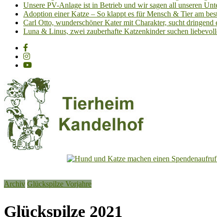
Unsere PV-Anlage ist in Betrieb und wir sagen all unseren 
Adoption einer Katze – So klappt es für Mensch & Tier am best
Carl Otto, wunderschöner Kater mit Charakter, sucht dringend
Luna & Linus, zwei zauberhafte Katzenkinder suchen liebevoll
Tierheim
Kandelhof
Archiv
Glückspilze Vorjahre
Hoffnung
für
Glückspilze 2021
Tiere