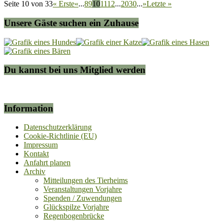
Seite 10 von 33
« Erste
«
...
8
9
10
11
12
...
20
30
...
»
Letzte »
Unsere Gäste suchen ein Zuhause
Du kannst bei uns Mitglied werden
Information
Datenschutzerklärung
Cookie-Richtlinie (EU)
Impressum
Kontakt
Anfahrt planen
Archiv
Mitteilungen des Tierheims
Veranstaltungen Vorjahre
Spenden / Zuwendungen
Glückspilze Vorjahre
Regenbogenbrücke