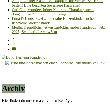
Adoption einer Katze – So klappt es für Mensch & Tier am
besten! Bitte beachten Sie unsere Hinweise!
Carl Otto, wunderschöner Kater mit Charakter, sucht
dringend ein Zuhause mit Freigang
Luna & Linus, zwei zauberhafte Katzenkinder suchen
liebevolle Streichelhände
Merlin, freundlicher, etwas zurückhaltender Hundebub, geb.
2025, Schulterhöhe ca. 45cm
Tierheim
Kandelhof
Hoffnung
für
Archiv
Tiere
Hier findest du unseren archivierten Beiträge.