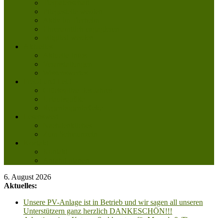
Tierpatenschaft
Pflegestelle werden
Aktiv im Tierheim
Ehrenamtlich engagieren
Mitglied werden
Aktuelles
Aktuelle Infos
Veranstaltungen
Wissenswertes
Freud und Leid
Glückspilze des Jahres
Urlaubsgrüße
Regenbogenbrücke
Lesenswert
Nachdenkliches
Zum Schmunzeln
Kontakt
Kontakt
Anfahrt planen
6. August 2026
Aktuelles:
Unsere PV-Anlage ist in Betrieb und wir sagen all unseren
Unterstützern ganz herzlich DANKESCHÖN!!!