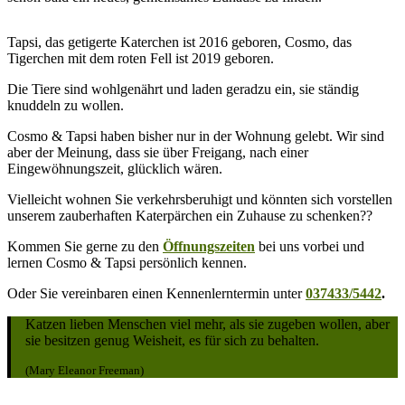
Tapsi, das getigerte Katerchen ist 2016 geboren, Cosmo, das
Tigerchen mit dem roten Fell ist 2019 geboren.
Die Tiere sind wohlgenährt und laden geradzu ein, sie ständig
knuddeln zu wollen.
Cosmo & Tapsi haben bisher nur in der Wohnung gelebt. Wir sind
aber der Meinung, dass sie über Freigang, nach einer
Eingewöhnungszeit, glücklich wären.
Vielleicht wohnen Sie verkehrsberuhigt und könnten sich vorstellen
unserem zauberhaften Katerpärchen ein Zuhause zu schenken??
Kommen Sie gerne zu den
Öffnungszeiten
bei uns vorbei und
lernen Cosmo & Tapsi persönlich kennen.
Oder Sie vereinbaren einen Kennenlerntermin unter
037433/5442
.
Katzen lieben Menschen viel mehr, als sie zugeben wollen, aber
sie besitzen genug Weisheit, es für sich zu behalten.
(Mary Eleanor Freeman)