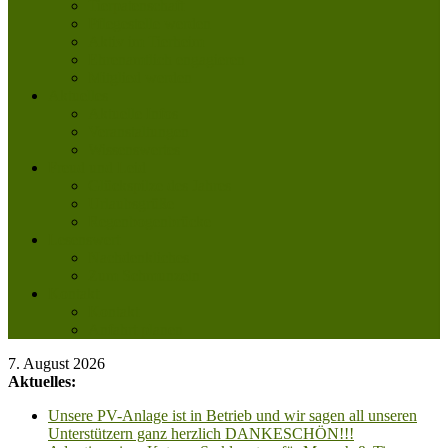
Tierpatenschaft
Pflegestelle werden
Aktiv im Tierheim
Ehrenamtlich engagieren
Mitglied werden
Aktuelles
Aktuelle Infos
Veranstaltungen
Wissenswertes
Freud und Leid
Glückspilze des Jahres
Urlaubsgrüße
Regenbogenbrücke
Lesenswert
Nachdenkliches
Zum Schmunzeln
Kontakt
Kontakt
Anfahrt planen
7. August 2026
Aktuelles:
Unsere PV-Anlage ist in Betrieb und wir sagen all unseren
Unterstützern ganz herzlich DANKESCHÖN!!!