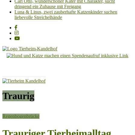
Carl Otto, wunderschöner Kater mit Charakter, sucht
dringend ein Zuhause mit Freigang
Luna & Linus, zwei zauberhafte Katzenkinder suchen
liebevolle Streichelhände
Tierheim
Kandelhof
Hoffnung
für
Tiere
Traurig
Regenbogenbrücke
Trauriger Tierheimalltag