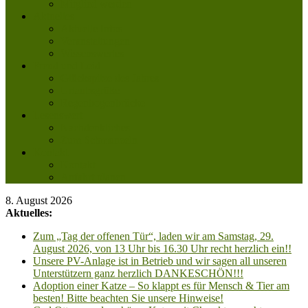
Mitglied werden
Aktuelles
Aktuelle Infos
Veranstaltungen
Wissenswertes
Freud und Leid
Glückspilze des Jahres
Urlaubsgrüße
Regenbogenbrücke
Lesenswert
Nachdenkliches
Zum Schmunzeln
Kontakt
Kontakt
Anfahrt planen
8. August 2026
Aktuelles:
Zum „Tag der offenen Tür“, laden wir am Samstag, 29.
August 2026, von 13 Uhr bis 16.30 Uhr recht herzlich ein!!
Unsere PV-Anlage ist in Betrieb und wir sagen all unseren
Unterstützern ganz herzlich DANKESCHÖN!!!
Adoption einer Katze – So klappt es für Mensch & Tier am
besten! Bitte beachten Sie unsere Hinweise!