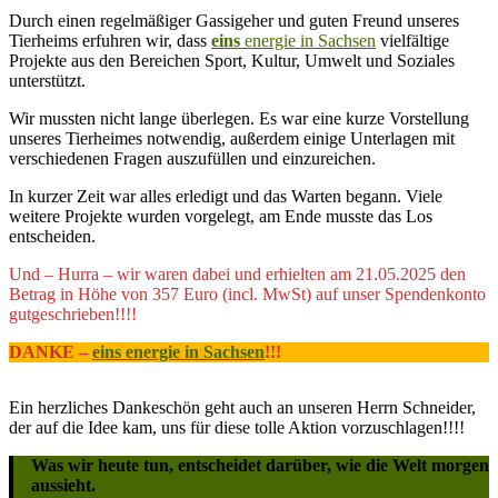
Durch einen regelmäßiger Gassigeher und guten Freund unseres
Tierheims erfuhren wir, dass
eins
energie in Sachsen
vielfältige
Projekte aus den Bereichen Sport, Kultur, Umwelt und Soziales
unterstützt.
Wir mussten nicht lange überlegen. Es war eine kurze Vorstellung
unseres Tierheimes notwendig, außerdem einige Unterlagen mit
verschiedenen Fragen auszufüllen und einzureichen.
In kurzer Zeit war alles erledigt und das Warten begann. Viele
weitere Projekte wurden vorgelegt, am Ende musste das Los
entscheiden.
Und – Hurra – wir waren dabei und erhielten am 21.05.2025 den
Betrag in Höhe von 357 Euro (incl. MwSt) auf unser Spendenkonto
gutgeschrieben!!!!
DANKE –
eins energie in Sachsen
!!!
Ein herzliches Dankeschön geht auch an unseren Herrn Schneider,
der auf die Idee kam, uns für diese tolle Aktion vorzuschlagen!!!!
Was wir heute tun, entscheidet darüber, wie die Welt morgen
aussieht.