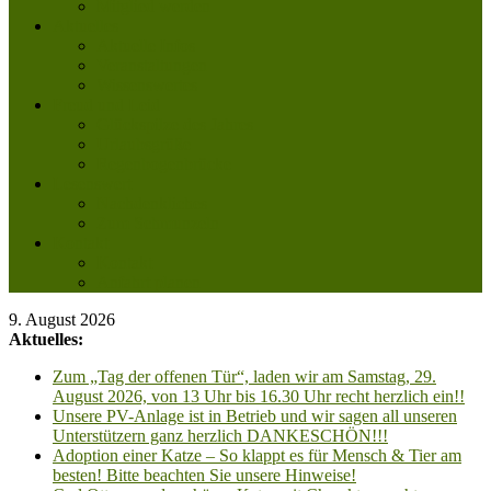
Mitglied werden
Aktuelles
Aktuelle Infos
Veranstaltungen
Wissenswertes
Freud und Leid
Glückspilze des Jahres
Urlaubsgrüße
Regenbogenbrücke
Lesenswert
Nachdenkliches
Zum Schmunzeln
Kontakt
Kontakt
Anfahrt planen
9. August 2026
Aktuelles:
Zum „Tag der offenen Tür“, laden wir am Samstag, 29.
August 2026, von 13 Uhr bis 16.30 Uhr recht herzlich ein!!
Unsere PV-Anlage ist in Betrieb und wir sagen all unseren
Unterstützern ganz herzlich DANKESCHÖN!!!
Adoption einer Katze – So klappt es für Mensch & Tier am
besten! Bitte beachten Sie unsere Hinweise!