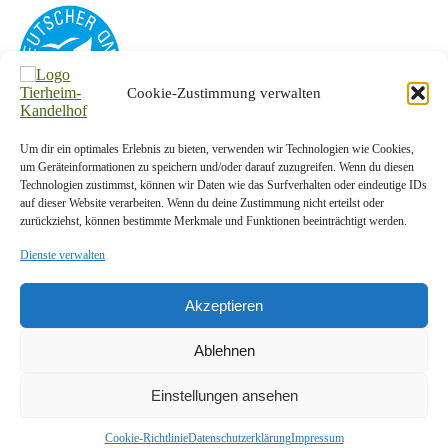
Cookie-Zustimmung verwalten
Um dir ein optimales Erlebnis zu bieten, verwenden wir Technologien wie Cookies,
Kontakt-Info
um Geräteinformationen zu speichern und/oder darauf zuzugreifen. Wenn du diesen
Technologien zustimmst, können wir Daten wie das Surfverhalten oder eindeutige IDs
Tierschutzverein Plauen und Umgebung e. V.
auf dieser Website verarbeiten. Wenn du deine Zustimmung nicht erteilst oder
zurückziehst, können bestimmte Merkmale und Funktionen beeinträchtigt werden.
Am Kandelhof 1a
08538 Weischlitz OT Krebes
Dienste verwalten
Telefon:
037433/5442
E-Mail:
info@tierheim-kandelhof.de
Akzeptieren
Ablehnen
Einstellungen ansehen
Copyright © 2026
Tierheim Kandelhof
. Alle Rechte vorbehalten.
Theme:
ColorMag
von ThemeGrill. Bereitgestellt von
WordPress
.
Cookie-Richtlinie
Datenschutzerklärung
Impressum