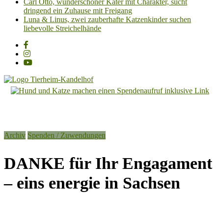
Carl Otto, wunderschöner Kater mit Charakter, sucht
dringend ein Zuhause mit Freigang
Luna & Linus, zwei zauberhafte Katzenkinder suchen
liebevolle Streichelhände
Tierheim
Kandelhof
Hoffnung
Archiv
Spenden / Zuwendungen
für
Tiere
DANKE für Ihr Engagament
– eins energie in Sachsen